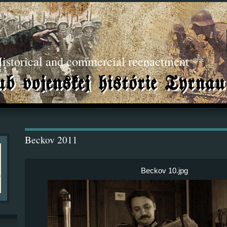
torical and commercial reenactment **
Beckov 2011
Beckov 10.jpg