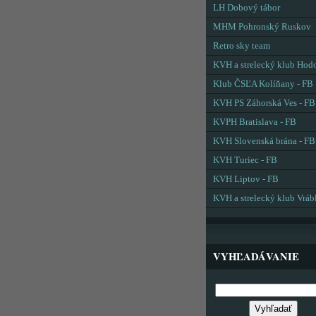
LH Dobový tábor
MHM Pohronský Ruskov
Retro sky team
KVH a strelecký klub Hod
Klub ČSĽA Kolíňany - FB
KVH PS Záhorská Ves - FB
KVPH Bratislava - FB
KVH Slovenská brána - FB
KVH Turiec - FB
KVH Liptov - FB
KVH a strelecký klub Vráb
VYHĽADÁVANIE