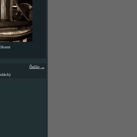
ážkami
Ďalšie →
ndách)