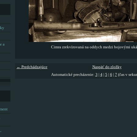
tky
e a
Cimra zrekvírovaná na oddych medzi bojovými uk
← Predchádzajúce
Naspäť do zložky
Automatické precházenie:
3
|
4
|
5
|
6
|
7
(čas v seku
tment
,
,