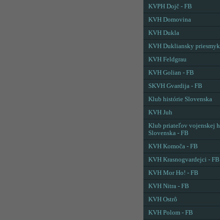
KVPH Dojč - FB
KVH Domovina
KVH Dukla
KVH Dukliansky priesmyk
KVH Feldgrau
KVH Golian - FB
SKVH Gvardija - FB
Klub histórie Slovenska
KVH Juh
Klub priateľov vojenskej h
Slovenska - FB
KVH Komoča - FB
KVH Krasnogvardejci - FB
KVH Mor Ho! - FB
KVH Nitra - FB
KVH Ostrô
KVH Polom - FB