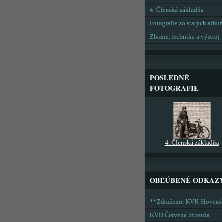
4. Členská základňa
Fotografie zo starých alb
Zbrane, technika a výstroj
POSLEDNÉ
FOTOGRAFIE
4. Členská základňa
OBĽÚBENÉ ODKAZ
**Združenie KVH Sloven
KVH Červená hviezda