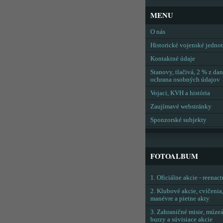
MENU
O nás
Historické vojenské jedno
Kontaktné údaje
Stanovy, tlačivá, 2 % z dan
ochrana osobných údajov
Vojaci, KVH a história
Zaujímavé webstránky
Sponzorské subjekty
FOTOALBUM
1. Oficiálne akcie - reenac
2. Klubové akcie, cvičenia
manévre a pietne akty
3. Zahraničné misie, múzeá
burzy a súvisiace akcie