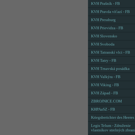
KVH Prašník - FB
KVH Pravda víťazí - FB
KVH Pressburg
KVH Prievidza - FB
KVH Slovensko
KVH Svoboda
KVH Tatranskí vlci - FB
KVH Tatry - FB
KVH Trnavská posádka
KVH Valkýra - FB
KVH Viking - FB
KVH Západ - FB
ZBROJNICE.COM
KHPAaSZ - FB
Kriegsberichter des Heeres
Legis Telum - Združenie
vlastníkov strelných zbran