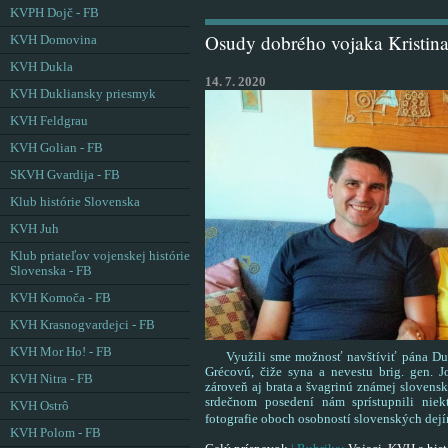
KVPH Dojč - FB
Osudy dobrého vojaka Kristin
KVH Domovina
KVH Dukla
14. 7. 2020
KVH Dukliansky priesmyk
KVH Feldgrau
KVH Golian - FB
SKVH Gvardija - FB
Klub histórie Slovenska
KVH Juh
Klub priateľov vojenskej histórie
Slovenska - FB
KVH Komoča - FB
KVH Krasnogvardejci - FB
KVH Mor Ho! - FB
Využili sme možnosť navštíviť pána Duša
Grécovú, čiže syna a nevestu brig. gen. J
KVH Nitra - FB
zároveň aj brata a švagrinú známej slovens
srdečnom posedení nám sprístupnili nie
KVH Ostrô
fotografie oboch osobností slovenských dejí
KVH Polom - FB