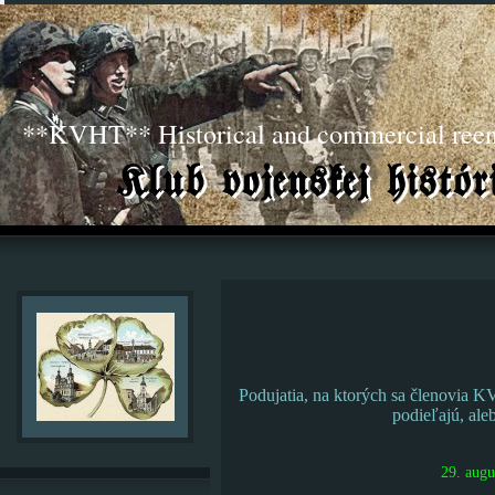
**KVHT** Historical and commercial ree
Podujatia, na ktorých sa členovia K
podieľajú, ale
29. augu