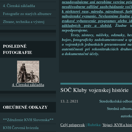
nezadovažujeme ani nerobíme verejne prí
4. Členská základňa
neodôvodnene odlišné zaobchádzanie voči 
k niektorej rase, národu, národnosti, far
Fotografie zo starých albumov
náboženské vyznanie. Nevlastníme žiadne 
zvukové vyhotovenie programov alebo id
Zbrane, technika a výstroj
základných práv a slobôd.
Žiadne ta
nepodporujeme.
Texty, zástavy, nášivky, odznaky, hesl
bojov, fotograficky zadokumentované a sp
o vojenských jednotkách prezentované na 
POSLEDNÉ
autentičnosti pri rekonštrukciách druho
FOTOGRAFIE
a dokumentačné účely.
4. Členská základňa
SOČ Kluby vojenskej histórie
13. 2. 2021
Stredoškolská odbor
OBĽÚBENÉ ODKAZY
Stredná odborn
autork
**Združenie KVH Slovenska**
Celý príspevok
|
Rubrika:
Vojaci, KVH a hist
KVH Červená hviezda