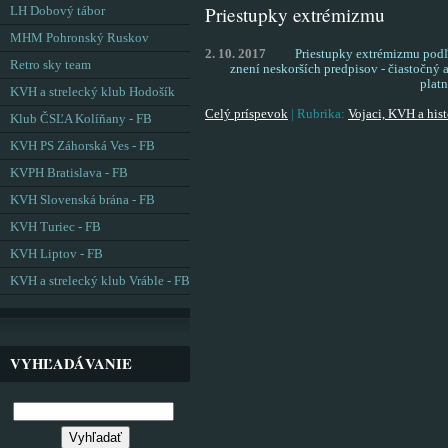
Priestupky extrémizmu
LH Dobový tábor
MHM Pohronský Ruskov
2. 10. 2017
Priestupky extrémizmu podľ
Retro sky team
znení neskorších predpisov - čiastočný
plat
KVH a strelecký klub Hodošík
Celý príspevok
|
Rubrika:
Vojaci, KVH a hist
Klub ČSĽA Kolíňany - FB
KVH PS Záhorská Ves - FB
KVPH Bratislava - FB
KVH Slovenská brána - FB
KVH Turiec - FB
KVH Liptov - FB
KVH a strelecký klub Vráble - FB
VYHĽADÁVANIE