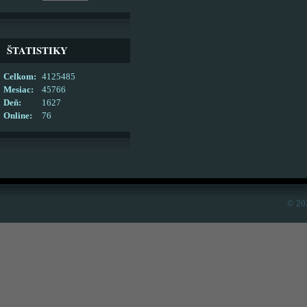
ŠTATISTIKY
Celkom:
4125485
Mesiac:
45766
Deň:
1627
Online:
76
© 20