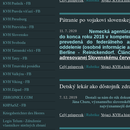
Celý príspevok
|
Rubrika:
Vojaci, KVH a hist
KVH Prašník - FB
KVH Pravda víťazí - FB
Pátranie po vojakovi slovensk
KVH Pressburg
KVH Prievidza - FB
11. 7. 2020
Nemecká agentúra 
KVH Slovensko
do konca roku 2018 v kompetenc
prevedená do federálneho ar
KVH Svoboda
oddelenie (osobné informácie a
KVH Tatranskí vlci - FB
Berlíne - Reinickendorf. Čl
adresovanej Slovenskému červ
KVH Tatry - FB
KVH Trnavská posádka
Celý príspevok
|
Rubrika:
Vojaci, KVH a hist
KVH Valkýra - FB
KVH Viking - FB
Detský lekár ako dôstojník zdr
KVH Západ - FB
ZBROJNICE.COM
7. 12. 2019
Dostali sa nám do rúk dokum
Jána Churu, významného slovenského 
KHPAaSZ - FB
najvýznamnejší det
Kriegsberichter des Heeres
Celý príspevok
|
Rubrika:
Vojaci, KVH a hist
Legis Telum - Združenie
vlastníkov strelných zbraní