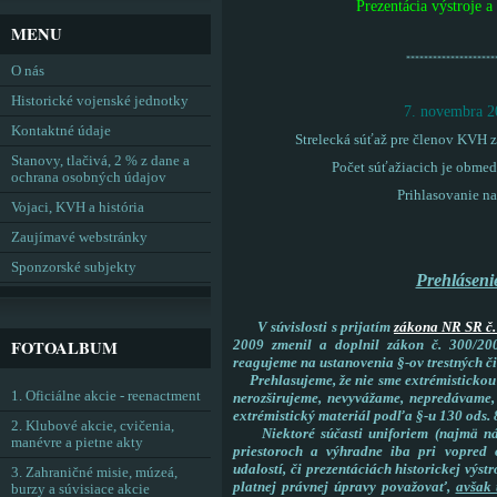
Prezentácia výstroje a
MENU
********************
O nás
Historické vojenské jednotky
7. novembra 2
Kontaktné údaje
Strelecká súťaž pre členov KVH z 
Stanovy, tlačivá, 2 % z dane a
Počet súťažiacich je obmed
ochrana osobných údajov
Prihlasovanie n
Vojaci, KVH a história
Zaujímavé webstránky
Sponzorské subjekty
Prehláseni
V súvislosti s prijatím
zákona NR SR č.
FOTOALBUM
2009 zmenil a doplnil zákon č. 300/200
reagujeme na ustanovenia §-ov trestných č
Prehlasujeme, že nie sme extrémistickou
1. Oficiálne akcie - reenactment
nerozširujeme, nevyvážame, nepredávame
extrémistický materiál podľa §-u 130 ods.
2. Klubové akcie, cvičenia,
Niektoré súčasti uniforiem (najmä náš
manévre a pietne akty
priestoroch a výhradne iba pri vopred 
udalostí, či prezentáciách historickej výs
3. Zahraničné misie, múzeá,
platnej právnej úpravy považovať,
avšak 
burzy a súvisiace akcie