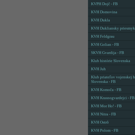
KVPH Dojč - FB
KVH Domovina
KVH Dukla
KVH Dukliansky priesmyk
KVH Feldgrau
KVH Golian - FB
SKVH Gvardija - FB
Klub histórie Slovenska
KVH Juh
Klub priateľov vojenskej h
Slovenska - FB
KVH Komoča - FB
KVH Krasnogvardejci - FB
KVH Mor Ho! - FB
KVH Nitra - FB
KVH Ostrô
KVH Polom - FB