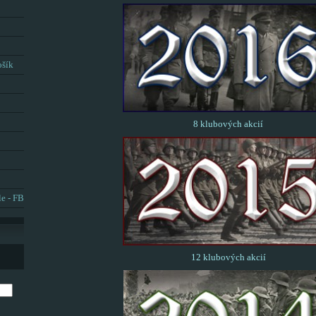
ošík
8 klubových akcií
le - FB
12 klubových akcií