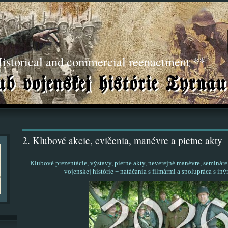
torical and commercial reenactment **
2. Klubové akcie, cvičenia, manévre a pietne akty
Klubové prezentácie, výstavy, pietne akty, neverejné manévre, semináre
vojenskej histórie + natáčania s filmármi a spolupráca s in