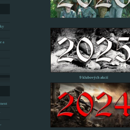
tky
e a
9 klubových akcií
tment
,
,