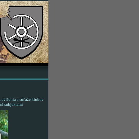
, cvičenia a súťaže klubov
ými subjektami