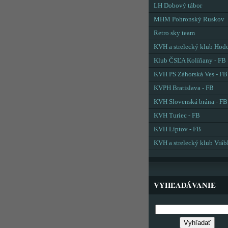
LH Dobový tábor
MHM Pohronský Ruskov
Retro sky team
KVH a strelecký klub Hod
Klub ČSĽA Kolíňany - FB
KVH PS Záhorská Ves - FB
KVPH Bratislava - FB
KVH Slovenská brána - FB
KVH Turiec - FB
KVH Liptov - FB
KVH a strelecký klub Vráb
VYHĽADÁVANIE