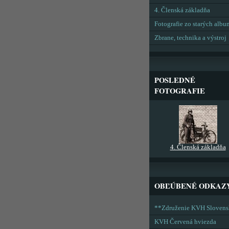
4. Členská základňa
Fotografie zo starých alb
Zbrane, technika a výstroj
POSLEDNÉ
FOTOGRAFIE
4. Členská základňa
OBĽÚBENÉ ODKAZ
**Združenie KVH Sloven
KVH Červená hviezda