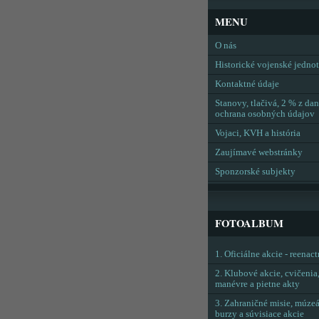
MENU
O nás
Historické vojenské jedno
Kontaktné údaje
Stanovy, tlačivá, 2 % z dan
ochrana osobných údajov
Vojaci, KVH a história
Zaujímavé webstránky
Sponzorské subjekty
FOTOALBUM
1. Oficiálne akcie - reenac
2. Klubové akcie, cvičenia
manévre a pietne akty
3. Zahraničné misie, múzeá
burzy a súvisiace akcie