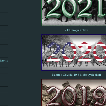
7 klubových akcií
istórie
Napriek Covidu-19 6 klubových akcií