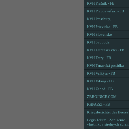
KVH Prašník - FB
KVH Pravda víťazí - FB
KVH Pressburg
KVH Prievidza - FB
KVH Slovensko
KVH Svoboda
KVH Tatranskí vlci - FB
KVH Tatry - FB
KVH Trnavská posádka
KVH Valkýra - FB
KVH Viking - FB
KVH Západ - FB
ZBROJNICE.COM
KHPAaSZ - FB
Kriegsberichter des Heeres
Legis Telum - Združenie
vlastníkov strelných zbran