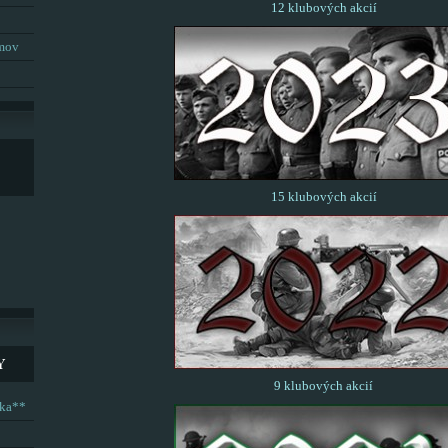
12 klubových akcií
umov
15 klubových akcií
Y
9 klubových akcií
ska**