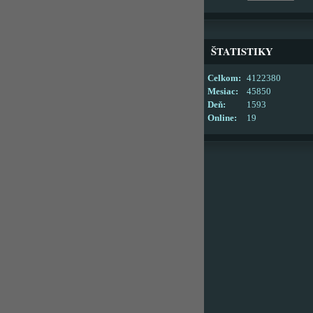
ŠTATISTIKY
Celkom:
4122380
Mesiac:
45850
Deň:
1593
Online:
19