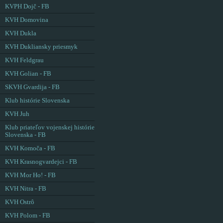
KVPH Dojč - FB
KVH Domovina
KVH Dukla
KVH Dukliansky priesmyk
KVH Feldgrau
KVH Golian - FB
SKVH Gvardija - FB
Klub histórie Slovenska
KVH Juh
Klub priateľov vojenskej histórie
Slovenska - FB
KVH Komoča - FB
KVH Krasnogvardejci - FB
KVH Mor Ho! - FB
KVH Nitra - FB
KVH Ostrô
KVH Polom - FB