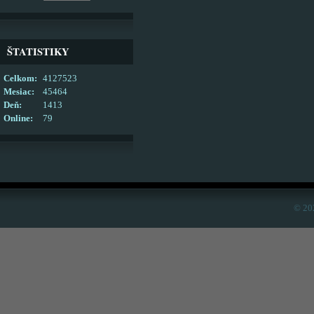
ŠTATISTIKY
Celkom:
4127523
Mesiac:
45464
Deň:
1413
Online:
79
© 20