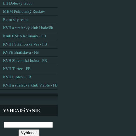
LH Dobový tábor
MHM Pohronský Ruskov
Retro sky team
KVH a strelecký klub Hodošík
Klub ČSĽA Kolíňany - FB
KVH PS Záhorská Ves - FB
KVPH Bratislava - FB
KVH Slovenská brána - FB
KVH Turiec - FB
KVH Liptov - FB
KVH a strelecký klub Vráble - FB
VYHĽADÁVANIE