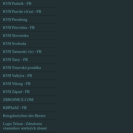
KVH Prašník - FB
KVH Pravda víťazí - FB
KVH Pressburg
KVH Prievidza - FB
KVH Slovensko
KVH Svoboda
KVH Tatranskí vlci - FB
KVH Tatry - FB
KVH Trnavská posádka
KVH Valkýra - FB
KVH Viking - FB
KVH Západ - FB
ZBROJNICE.COM
KHPAaSZ - FB
Kriegsberichter des Heeres
Legis Telum - Združenie
vlastníkov strelných zbraní