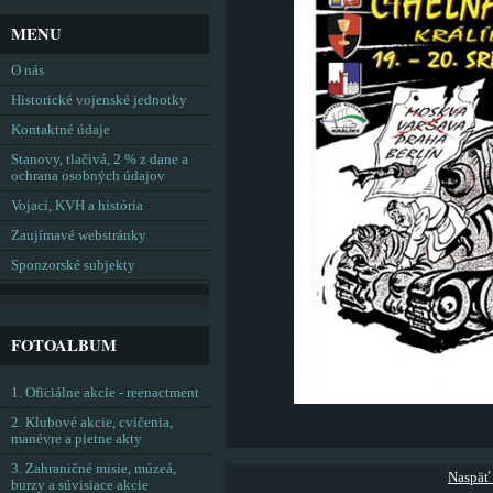
MENU
O nás
Historické vojenské jednotky
Kontaktné údaje
Stanovy, tlačivá, 2 % z dane a
ochrana osobných údajov
Vojaci, KVH a história
Zaujímavé webstránky
Sponzorské subjekty
FOTOALBUM
1. Oficiálne akcie - reenactment
2. Klubové akcie, cvičenia,
manévre a pietne akty
3. Zahraničné misie, múzeá,
Naspäť
burzy a súvisiace akcie