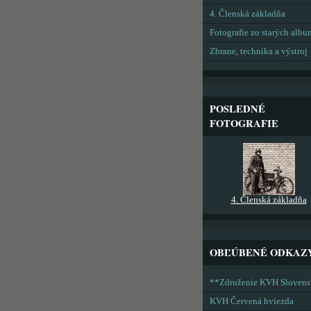
4. Členská základňa
Fotografie zo starých alb
Zbrane, technika a výstroj
POSLEDNÉ
FOTOGRAFIE
4. Členská základňa
OBĽÚBENÉ ODKAZ
**Združenie KVH Sloven
KVH Červená hviezda