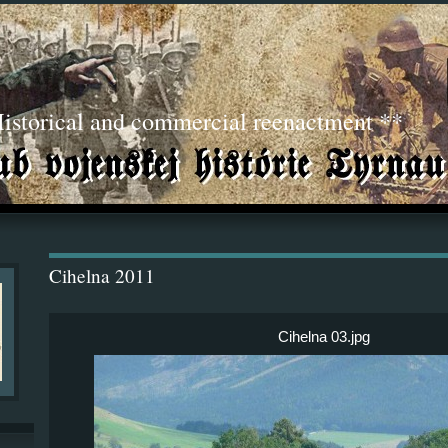
torical and commercial reenactment **
Cihelna 2011
Cihelna 03.jpg