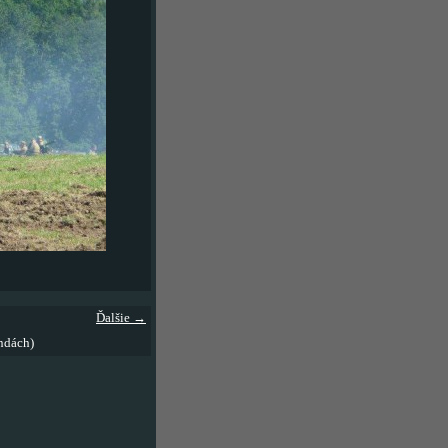
Ďalšie →
ndách)