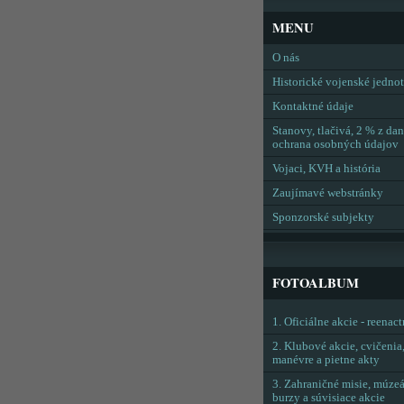
MENU
O nás
Historické vojenské jedno
Kontaktné údaje
Stanovy, tlačivá, 2 % z dan
ochrana osobných údajov
Vojaci, KVH a história
Zaujímavé webstránky
Sponzorské subjekty
FOTOALBUM
1. Oficiálne akcie - reenac
2. Klubové akcie, cvičenia
manévre a pietne akty
3. Zahraničné misie, múzeá
burzy a súvisiace akcie