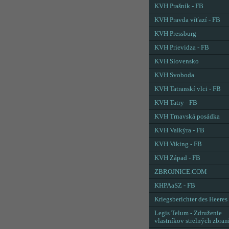
KVH Prašník - FB
KVH Pravda víťazí - FB
KVH Pressburg
KVH Prievidza - FB
KVH Slovensko
KVH Svoboda
KVH Tatranskí vlci - FB
KVH Tatry - FB
KVH Trnavská posádka
KVH Valkýra - FB
KVH Viking - FB
KVH Západ - FB
ZBROJNICE.COM
KHPAaSZ - FB
Kriegsberichter des Heeres
Legis Telum - Združenie
vlastníkov strelných zbran