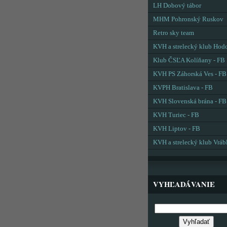
LH Dobový tábor
MHM Pohronský Ruskov
Retro sky team
KVH a strelecký klub Hod
Klub ČSĽA Kolíňany - FB
KVH PS Záhorská Ves - FB
KVPH Bratislava - FB
KVH Slovenská brána - FB
KVH Turiec - FB
KVH Liptov - FB
KVH a strelecký klub Vráb
VYHĽADÁVANIE