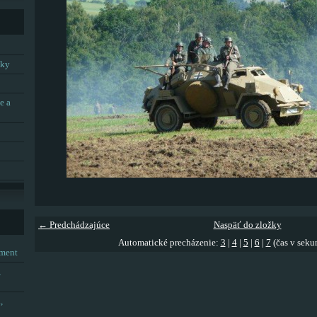
tky
e a
← Predchádzajúce
Naspäť do zložky
Automatické precházenie:
3
|
4
|
5
|
6
|
7
(čas v seku
tment
,
,