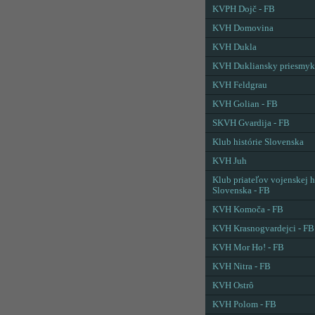
KVPH Dojč - FB
KVH Domovina
KVH Dukla
KVH Dukliansky priesmyk
KVH Feldgrau
KVH Golian - FB
SKVH Gvardija - FB
Klub histórie Slovenska
KVH Juh
Klub priateľov vojenskej h
Slovenska - FB
KVH Komoča - FB
KVH Krasnogvardejci - FB
KVH Mor Ho! - FB
KVH Nitra - FB
KVH Ostrô
KVH Polom - FB