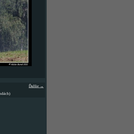
Ďalšie →
ndách)