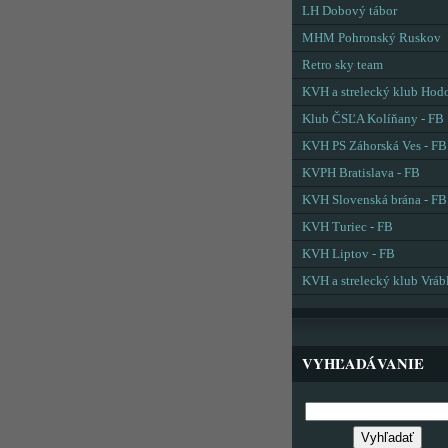
LH Dobový tábor
MHM Pohronský Ruskov
Retro sky team
KVH a strelecký klub Hod
Klub ČSĽA Kolíňany - FB
KVH PS Záhorská Ves - FB
KVPH Bratislava - FB
KVH Slovenská brána - FB
KVH Turiec - FB
KVH Liptov - FB
KVH a strelecký klub Vráb
VYHĽADÁVANIE