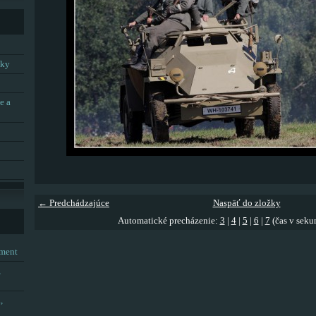
tky
e a
← Predchádzajúce
Naspäť do zložky
Automatické precházenie:
3
|
4
|
5
|
6
|
7
(čas v seku
tment
,
,