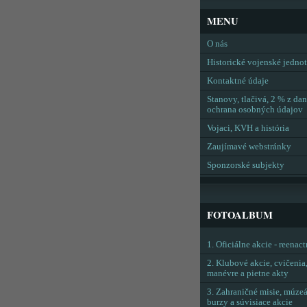
MENU
O nás
Historické vojenské jedno
Kontaktné údaje
Stanovy, tlačivá, 2 % z dan
ochrana osobných údajov
Vojaci, KVH a história
Zaujímavé webstránky
Sponzorské subjekty
FOTOALBUM
1. Oficiálne akcie - reenac
2. Klubové akcie, cvičenia
manévre a pietne akty
3. Zahraničné misie, múzeá
burzy a súvisiace akcie