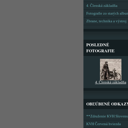
4. Členská základňa
Fotografie zo starých alb
Zbrane, technika a výstroj
POSLEDNÉ
FOTOGRAFIE
4. Členská základňa
OBĽÚBENÉ ODKAZ
**Združenie KVH Sloven
KVH Červená hviezda