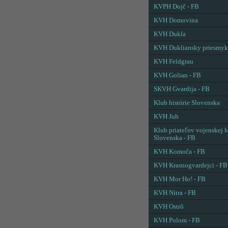
KVPH Dojč - FB
KVH Domovina
KVH Dukla
KVH Dukliansky priesmyk
KVH Feldgrau
KVH Golian - FB
SKVH Gvardija - FB
Klub histórie Slovenska
KVH Juh
Klub priateľov vojenskej h
Slovenska - FB
KVH Komoča - FB
KVH Krasnogvardejci - FB
KVH Mor Ho! - FB
KVH Nitra - FB
KVH Ostrô
KVH Polom - FB