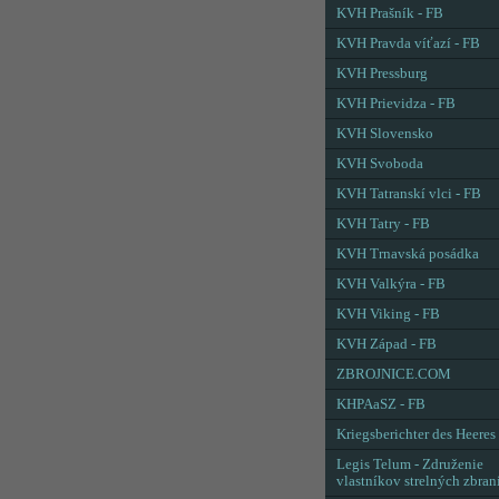
KVH Prašník - FB
KVH Pravda víťazí - FB
KVH Pressburg
KVH Prievidza - FB
KVH Slovensko
KVH Svoboda
KVH Tatranskí vlci - FB
KVH Tatry - FB
KVH Trnavská posádka
KVH Valkýra - FB
KVH Viking - FB
KVH Západ - FB
ZBROJNICE.COM
KHPAaSZ - FB
Kriegsberichter des Heeres
Legis Telum - Združenie
vlastníkov strelných zbran