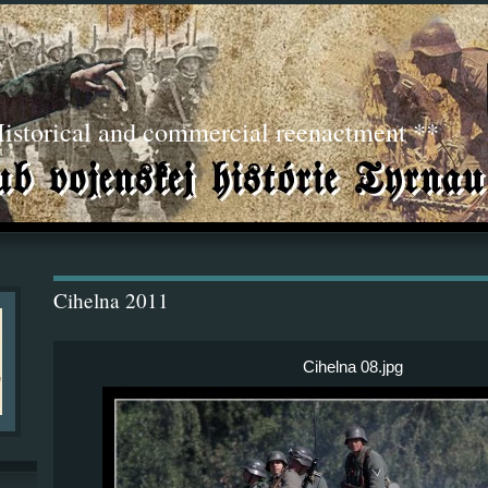
torical and commercial reenactment **
Cihelna 2011
Cihelna 08.jpg