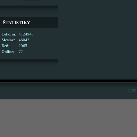
ŠTATISTIKY
Celkom:
4124946
Mesiac:
46043
Deň:
2065
Online:
72
© 20