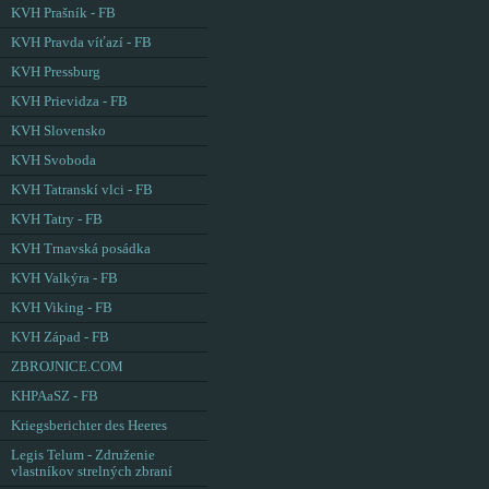
KVH Prašník - FB
KVH Pravda víťazí - FB
KVH Pressburg
KVH Prievidza - FB
KVH Slovensko
KVH Svoboda
KVH Tatranskí vlci - FB
KVH Tatry - FB
KVH Trnavská posádka
KVH Valkýra - FB
KVH Viking - FB
KVH Západ - FB
ZBROJNICE.COM
KHPAaSZ - FB
Kriegsberichter des Heeres
Legis Telum - Združenie
vlastníkov strelných zbraní