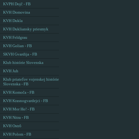
KVPH Dojč - FB
KVH Domovina
KVH Dukla
KVH Dukliansky priesmyk
KVH Feldgrau
KVH Golian - FB
SKVH Gvardija - FB
Klub histórie Slovenska
KVH Juh
Klub priateľov vojenskej histórie
Slovenska - FB
KVH Komoča - FB
KVH Krasnogvardejci - FB
KVH Mor Ho! - FB
KVH Nitra - FB
KVH Ostrô
KVH Polom - FB