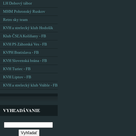
LH Dobový tábor
MHM Pohronský Ruskov
Retro sky team
KVH a strelecký klub Hodošík
Klub ČSĽA Kolíňany - FB
KVH PS Záhorská Ves - FB
KVPH Bratislava - FB
KVH Slovenská brána - FB
KVH Turiec - FB
KVH Liptov - FB
KVH a strelecký klub Vráble - FB
VYHĽADÁVANIE