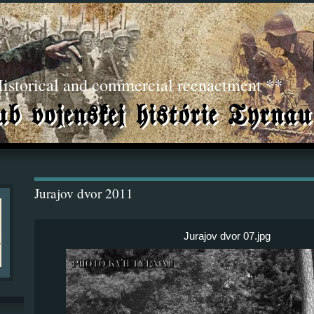
torical and commercial reenactment **
Jurajov dvor 2011
Jurajov dvor 07.jpg