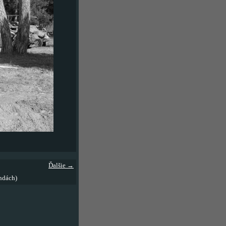
Ďalšie →
ndách)