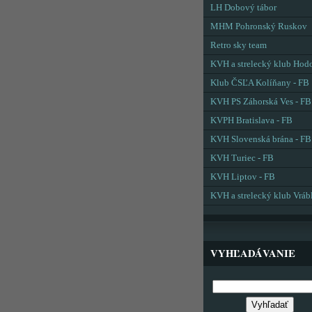
LH Dobový tábor
MHM Pohronský Ruskov
Retro sky team
KVH a strelecký klub Hod
Klub ČSĽA Kolíňany - FB
KVH PS Záhorská Ves - FB
KVPH Bratislava - FB
KVH Slovenská brána - FB
KVH Turiec - FB
KVH Liptov - FB
KVH a strelecký klub Vráb
VYHĽADÁVANIE