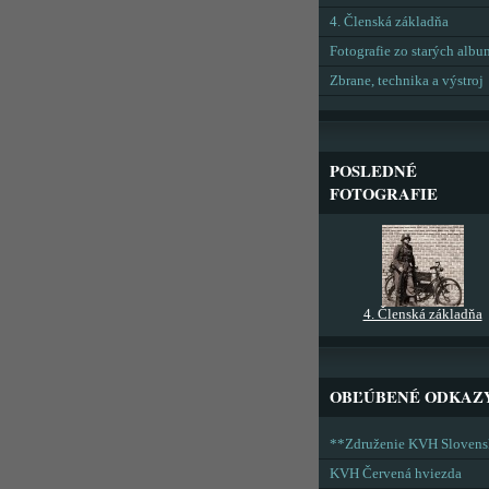
4. Členská základňa
Fotografie zo starých alb
Zbrane, technika a výstroj
POSLEDNÉ
FOTOGRAFIE
4. Členská základňa
OBĽÚBENÉ ODKAZ
**Združenie KVH Sloven
KVH Červená hviezda