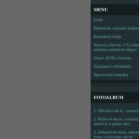
MENU
O nás
Historické vojenské jedno
Kontaktné údaje
Stanovy, tlačivá, 2 % z dan
ochrana osobných údajov
Vojaci, KVH a história
Zaujímavé webstránky
Sponzorské subjekty
FOTOALBUM
1. Oficiálne akcie - reenac
2. Klubové akcie, cvičenia
manévre a pietne akty
3. Zahraničné misie, múzeá
burzy a súvisiace akcie