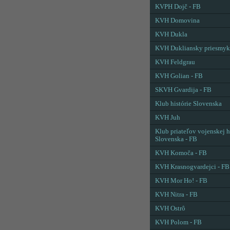
KVPH Dojč - FB
KVH Domovina
KVH Dukla
KVH Dukliansky priesmyk
KVH Feldgrau
KVH Golian - FB
SKVH Gvardija - FB
Klub histórie Slovenska
KVH Juh
Klub priateľov vojenskej h
Slovenska - FB
KVH Komoča - FB
KVH Krasnogvardejci - FB
KVH Mor Ho! - FB
KVH Nitra - FB
KVH Ostrô
KVH Polom - FB