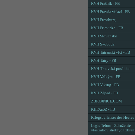
KVH Prašník - FB
KVH Pravda víťazí - FB
KVH Pressburg
KVH Prievidza - FB
KVH Slovensko
KVH Svoboda
KVH Tatranskí vlci - FB
KVH Tatry - FB
KVH Trnavská posádka
KVH Valkýra - FB
KVH Viking - FB
KVH Západ - FB
ZBROJNICE.COM
KHPAaSZ - FB
Kriegsberichter des Heeres
Legis Telum - Združenie
vlastníkov strelných zbran