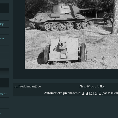
tky
e a
← Predchádzajúce
Naspäť do zložky
Automatické precházenie:
3
|
4
|
5
|
6
|
7
(čas v seku
tment
,
,