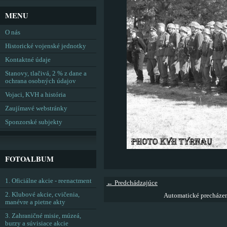
MENU
O nás
Historické vojenské jednotky
Kontaktné údaje
Stanovy, tlačivá, 2 % z dane a
ochrana osobných údajov
Vojaci, KVH a história
Zaujímavé webstránky
Sponzorské subjekty
FOTOALBUM
1. Oficiálne akcie - reenactment
← Predchádzajúce
2. Klubové akcie, cvičenia,
Automatické precháze
manévre a pietne akty
3. Zahraničné misie, múzeá,
burzy a súvisiace akcie