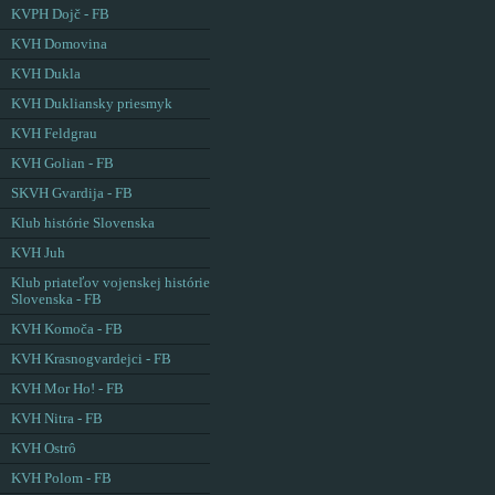
KVPH Dojč - FB
KVH Domovina
KVH Dukla
KVH Dukliansky priesmyk
KVH Feldgrau
KVH Golian - FB
SKVH Gvardija - FB
Klub histórie Slovenska
KVH Juh
Klub priateľov vojenskej histórie
Slovenska - FB
KVH Komoča - FB
KVH Krasnogvardejci - FB
KVH Mor Ho! - FB
KVH Nitra - FB
KVH Ostrô
KVH Polom - FB