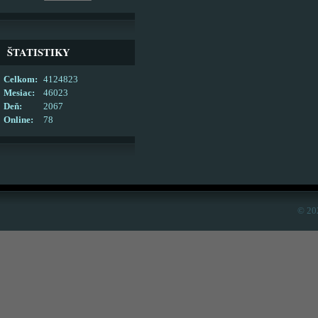
ŠTATISTIKY
Celkom:
4124823
Mesiac:
46023
Deň:
2067
Online:
78
© 20