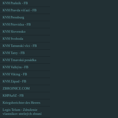
KVH Prašník - FB
KVH Pravda víťazí - FB
KVH Pressburg
KVH Prievidza - FB
KVH Slovensko
KVH Svoboda
KVH Tatranskí vlci - FB
KVH Tatry - FB
KVH Trnavská posádka
KVH Valkýra - FB
KVH Viking - FB
KVH Západ - FB
ZBROJNICE.COM
KHPAaSZ - FB
Kriegsberichter des Heeres
Legis Telum - Združenie
vlastníkov strelných zbraní