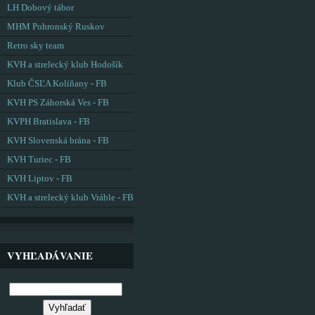
LH Dobový tábor
MHM Pohronský Ruskov
Retro sky team
KVH a strelecký klub Hodošík
Klub ČSĽA Kolíňany - FB
KVH PS Záhorská Ves - FB
KVPH Bratislava - FB
KVH Slovenská brána - FB
KVH Turiec - FB
KVH Liptov - FB
KVH a strelecký klub Vráble - FB
VYHĽADÁVANIE