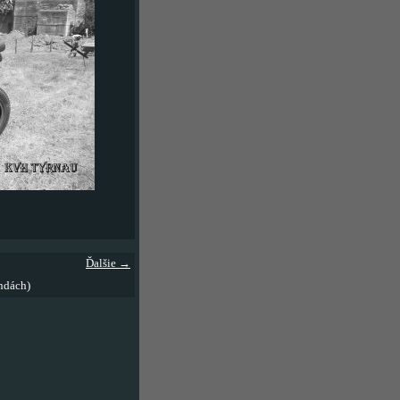
Ďalšie →
ndách)