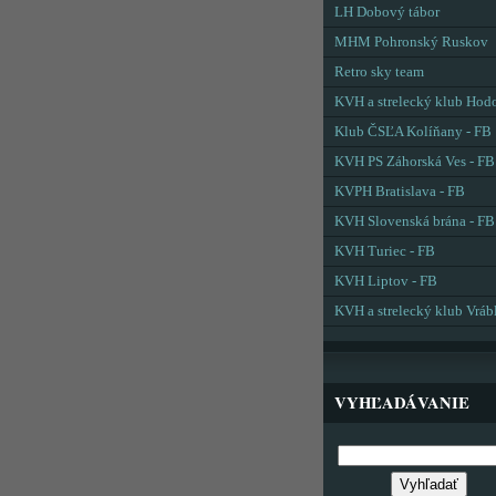
LH Dobový tábor
MHM Pohronský Ruskov
Retro sky team
KVH a strelecký klub Hod
Klub ČSĽA Kolíňany - FB
KVH PS Záhorská Ves - FB
KVPH Bratislava - FB
KVH Slovenská brána - FB
KVH Turiec - FB
KVH Liptov - FB
KVH a strelecký klub Vráb
VYHĽADÁVANIE