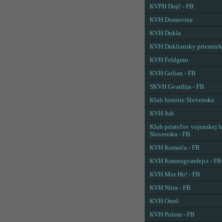
KVPH Dojč - FB
KVH Domovina
KVH Dukla
KVH Dukliansky priesmyk
KVH Feldgrau
KVH Golian - FB
SKVH Gvardija - FB
Klub histórie Slovenska
KVH Juh
Klub priateľov vojenskej h
Slovenska - FB
KVH Komoča - FB
KVH Krasnogvardejci - FB
KVH Mor Ho! - FB
KVH Nitra - FB
KVH Ostrô
KVH Polom - FB