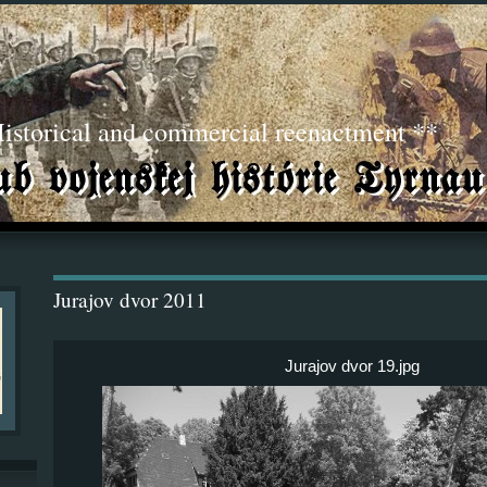
torical and commercial reenactment **
Jurajov dvor 2011
Jurajov dvor 19.jpg