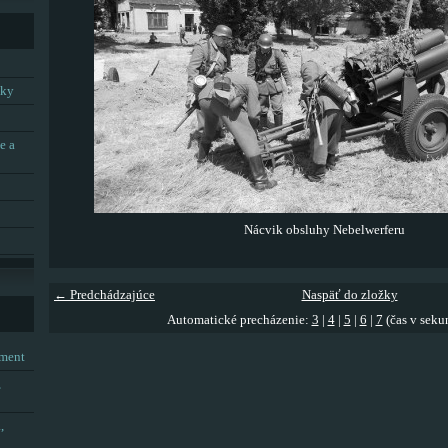
tky
e a
Nácvik obsluhy Nebelwerferu
← Predchádzajúce
Naspäť do zložky
Automatické precházenie:
3
|
4
|
5
|
6
|
7
(čas v seku
tment
,
,