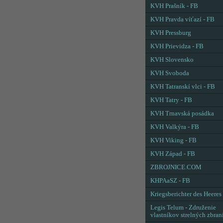
KVH Prašník - FB
KVH Pravda víťazí - FB
KVH Pressburg
KVH Prievidza - FB
KVH Slovensko
KVH Svoboda
KVH Tatranskí vlci - FB
KVH Tatry - FB
KVH Trnavská posádka
KVH Valkýra - FB
KVH Viking - FB
KVH Západ - FB
ZBROJNICE.COM
KHPAaSZ - FB
Kriegsberichter des Heeres
Legis Telum - Združenie
vlastníkov strelných zbran