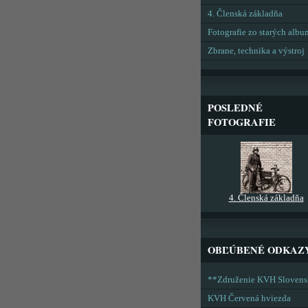
4. Členská základňa
Fotografie zo starých alb
Zbrane, technika a výstroj
POSLEDNÉ
FOTOGRAFIE
4. Členská základňa
OBĽÚBENÉ ODKAZ
**Združenie KVH Sloven
KVH Červená hviezda