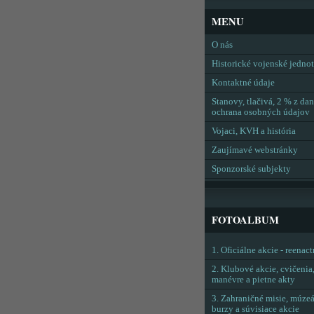
MENU
O nás
Historické vojenské jedno
Kontaktné údaje
Stanovy, tlačivá, 2 % z dan
ochrana osobných údajov
Vojaci, KVH a história
Zaujímavé webstránky
Sponzorské subjekty
FOTOALBUM
1. Oficiálne akcie - reenac
2. Klubové akcie, cvičenia
manévre a pietne akty
3. Zahraničné misie, múzeá
burzy a súvisiace akcie