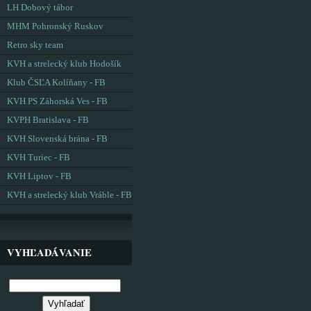
LH Dobový tábor
MHM Pohronský Ruskov
Retro sky team
KVH a strelecký klub Hodošík
Klub ČSĽA Kolíňany - FB
KVH PS Záhorská Ves - FB
KVPH Bratislava - FB
KVH Slovenská brána - FB
KVH Turiec - FB
KVH Liptov - FB
KVH a strelecký klub Vráble - FB
VYHĽADÁVANIE