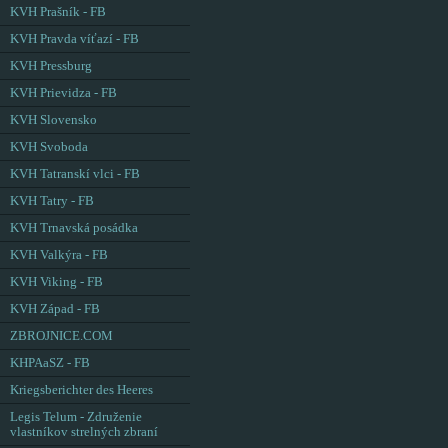
KVH Prašník - FB
KVH Pravda víťazí - FB
KVH Pressburg
KVH Prievidza - FB
KVH Slovensko
KVH Svoboda
KVH Tatranskí vlci - FB
KVH Tatry - FB
KVH Trnavská posádka
KVH Valkýra - FB
KVH Viking - FB
KVH Západ - FB
ZBROJNICE.COM
KHPAaSZ - FB
Kriegsberichter des Heeres
Legis Telum - Združenie
vlastníkov strelných zbraní