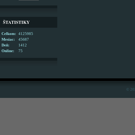
ŠTATISTIKY
Celkom:
4125985
Mesiac:
45687
Deň:
1412
Online:
75
© 20