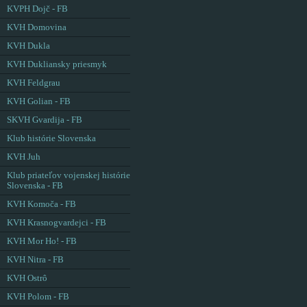
KVPH Dojč - FB
KVH Domovina
KVH Dukla
KVH Dukliansky priesmyk
KVH Feldgrau
KVH Golian - FB
SKVH Gvardija - FB
Klub histórie Slovenska
KVH Juh
Klub priateľov vojenskej histórie
Slovenska - FB
KVH Komoča - FB
KVH Krasnogvardejci - FB
KVH Mor Ho! - FB
KVH Nitra - FB
KVH Ostrô
KVH Polom - FB