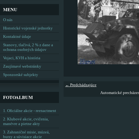
MENU
O nás
Historické vojenské jednotky
Kontaktné údaje
Stanovy, tlačivá, 2 % z dane a
ochrana osobných údajov
Vojaci, KVH a história
Zaujímavé webstránky
Sponzorské subjekty
← Predchádzajúce
Automatické precháze
FOTOALBUM
1. Oficiálne akcie - reenactment
2. Klubové akcie, cvičenia,
manévre a pietne akty
3. Zahraničné misie, múzeá,
burzy a súvisiace akcie