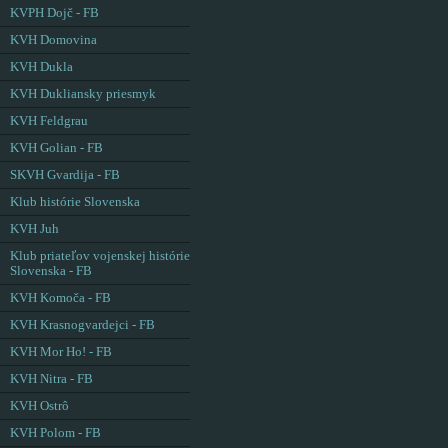
KVPH Dojč - FB
KVH Domovina
KVH Dukla
KVH Dukliansky priesmyk
KVH Feldgrau
KVH Golian - FB
SKVH Gvardija - FB
Klub histórie Slovenska
KVH Juh
Klub priateľov vojenskej histórie
Slovenska - FB
KVH Komoča - FB
KVH Krasnogvardejci - FB
KVH Mor Ho! - FB
KVH Nitra - FB
KVH Ostrô
KVH Polom - FB