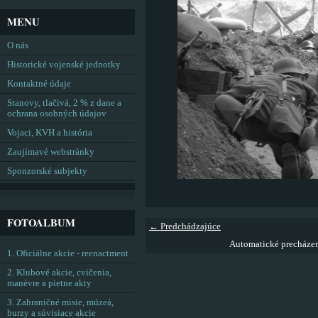
MENU
O nás
Historické vojenské jednotky
Kontaktné údaje
Stanovy, tlačivá, 2 % z dane a
ochrana osobných údajov
Vojaci, KVH a história
Zaujímavé webstránky
Sponzorské subjekty
FOTOALBUM
← Predchádzajúce
Automatické precháze
1. Oficiálne akcie - reenactment
2. Klubové akcie, cvičenia,
manévre a pietne akty
3. Zahraničné misie, múzeá,
burzy a súvisiace akcie