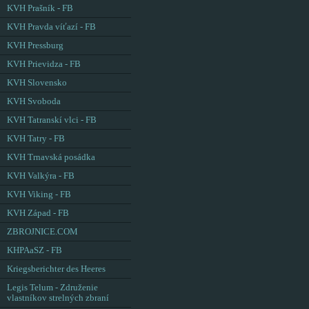
KVH Prašník - FB
KVH Pravda víťazí - FB
KVH Pressburg
KVH Prievidza - FB
KVH Slovensko
KVH Svoboda
KVH Tatranskí vlci - FB
KVH Tatry - FB
KVH Trnavská posádka
KVH Valkýra - FB
KVH Viking - FB
KVH Západ - FB
ZBROJNICE.COM
KHPAaSZ - FB
Kriegsberichter des Heeres
Legis Telum - Združenie
vlastníkov strelných zbraní