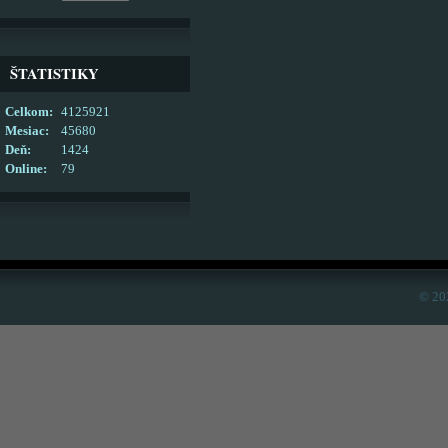
ŠTATISTIKY
Celkom:
4125921
Mesiac:
45680
Deň:
1424
Online:
79
© 20