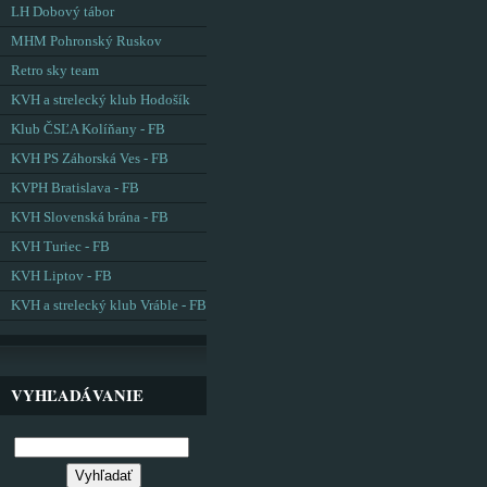
LH Dobový tábor
MHM Pohronský Ruskov
Retro sky team
KVH a strelecký klub Hodošík
Klub ČSĽA Kolíňany - FB
KVH PS Záhorská Ves - FB
KVPH Bratislava - FB
KVH Slovenská brána - FB
KVH Turiec - FB
KVH Liptov - FB
KVH a strelecký klub Vráble - FB
VYHĽADÁVANIE