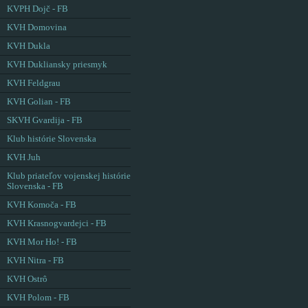
KVPH Dojč - FB
KVH Domovina
KVH Dukla
KVH Dukliansky priesmyk
KVH Feldgrau
KVH Golian - FB
SKVH Gvardija - FB
Klub histórie Slovenska
KVH Juh
Klub priateľov vojenskej histórie
Slovenska - FB
KVH Komoča - FB
KVH Krasnogvardejci - FB
KVH Mor Ho! - FB
KVH Nitra - FB
KVH Ostrô
KVH Polom - FB