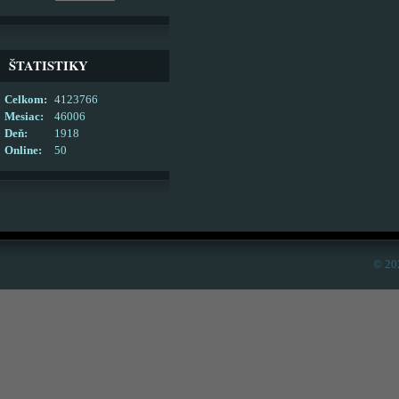
ŠTATISTIKY
Celkom:
4123766
Mesiac:
46006
Deň:
1918
Online:
50
© 20