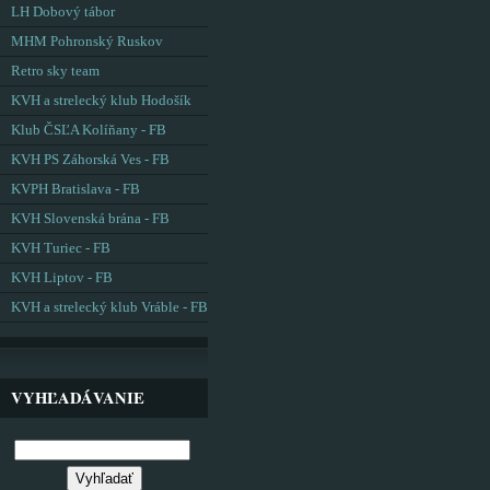
LH Dobový tábor
MHM Pohronský Ruskov
Retro sky team
KVH a strelecký klub Hodošík
Klub ČSĽA Kolíňany - FB
KVH PS Záhorská Ves - FB
KVPH Bratislava - FB
KVH Slovenská brána - FB
KVH Turiec - FB
KVH Liptov - FB
KVH a strelecký klub Vráble - FB
VYHĽADÁVANIE