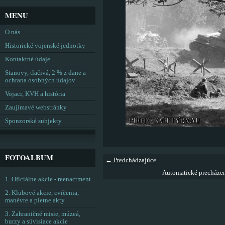
MENU
O nás
Historické vojenské jednotky
Kontaktné údaje
Stanovy, tlačivá, 2 % z dane a
ochrana osobných údajov
Vojaci, KVH a história
Zaujímavé webstránky
Sponzorské subjekty
FOTOALBUM
← Predchádzajúce
Automatické precháze
1. Oficiálne akcie - reenactment
2. Klubové akcie, cvičenia,
manévre a pietne akty
3. Zahraničné misie, múzeá,
burzy a súvisiace akcie