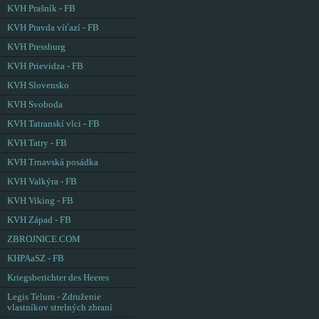
KVH Prašník - FB
KVH Pravda víťazí - FB
KVH Pressburg
KVH Prievidza - FB
KVH Slovensko
KVH Svoboda
KVH Tatranskí vlci - FB
KVH Tatry - FB
KVH Trnavská posádka
KVH Valkýra - FB
KVH Viking - FB
KVH Západ - FB
ZBROJNICE.COM
KHPAaSZ - FB
Kriegsberichter des Heeres
Legis Telum - Združenie
vlastníkov strelných zbraní