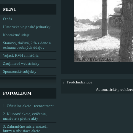
MENU
O nás
Historické vojenské jednotky
Kontaktné údaje
Stanovy, tlačivá, 2 % z dane a
ochrana osobných údajov
Vojaci, KVH a história
Zaujímavé webstránky
Sponzorské subjekty
← Predchádzajúce
Automatické precháze
FOTOALBUM
1. Oficiálne akcie - reenactment
2. Klubové akcie, cvičenia,
manévre a pietne akty
3. Zahraničné misie, múzeá,
burzy a súvisiace akcie