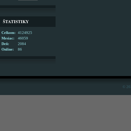
ŠTATISTIKY
Celkom:
4124925
Mesiac:
46059
Deň:
2084
Online:
86
© 20