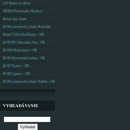
LH Dobový tábor
MHM Pohronský Ruskov
Retro sky team
KVH a strelecký klub Hodošík
Klub ČSĽA Kolíňany - FB
KVH PS Záhorská Ves - FB
KVPH Bratislava - FB
KVH Slovenská brána - FB
KVH Turiec - FB
KVH Liptov - FB
KVH a strelecký klub Vráble - FB
VYHĽADÁVANIE