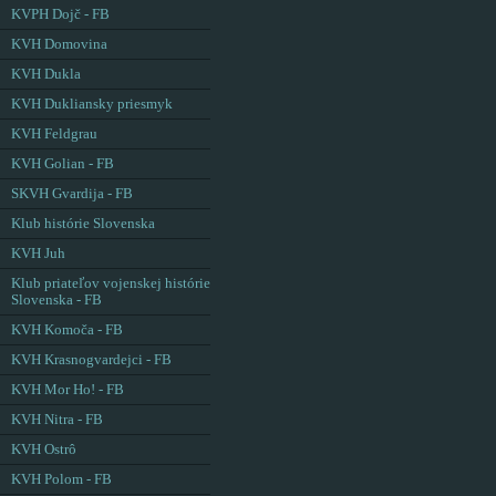
KVPH Dojč - FB
KVH Domovina
KVH Dukla
KVH Dukliansky priesmyk
KVH Feldgrau
KVH Golian - FB
SKVH Gvardija - FB
Klub histórie Slovenska
KVH Juh
Klub priateľov vojenskej histórie
Slovenska - FB
KVH Komoča - FB
KVH Krasnogvardejci - FB
KVH Mor Ho! - FB
KVH Nitra - FB
KVH Ostrô
KVH Polom - FB