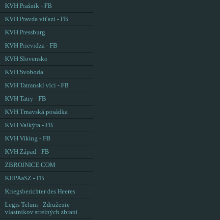
KVH Prašník - FB
KVH Pravda víťazí - FB
KVH Pressburg
KVH Prievidza - FB
KVH Slovensko
KVH Svoboda
KVH Tatranskí vlci - FB
KVH Tatry - FB
KVH Trnavská posádka
KVH Valkýra - FB
KVH Viking - FB
KVH Západ - FB
ZBROJNICE.COM
KHPAaSZ - FB
Kriegsberichter des Heeres
Legis Telum - Združenie
vlastníkov strelných zbraní