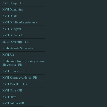
KVPH Dojč - FB
KVH Domovina
KVH Dukla
KVH Dukliansky priesmyk
KVH Feldgrau
KVH Golian - FB
SKVH Gvardija - FB
Klub histórie Slovenska
KVH Juh
Klub priateľov vojenskej histórie
Slovenska - FB
KVH Komoča - FB
KVH Krasnogvardejci - FB
KVH Mor Ho! - FB
KVH Nitra - FB
KVH Ostrô
KVH Polom - FB