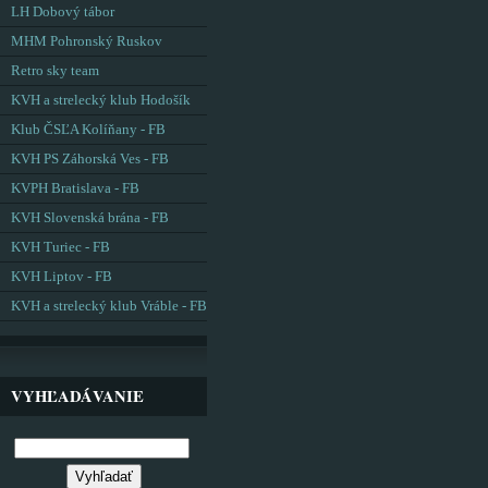
LH Dobový tábor
MHM Pohronský Ruskov
Retro sky team
KVH a strelecký klub Hodošík
Klub ČSĽA Kolíňany - FB
KVH PS Záhorská Ves - FB
KVPH Bratislava - FB
KVH Slovenská brána - FB
KVH Turiec - FB
KVH Liptov - FB
KVH a strelecký klub Vráble - FB
VYHĽADÁVANIE