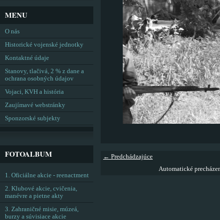
MENU
O nás
Historické vojenské jednotky
Kontaktné údaje
Stanovy, tlačivá, 2 % z dane a
ochrana osobných údajov
Vojaci, KVH a história
Zaujímavé webstránky
Sponzorské subjekty
FOTOALBUM
← Predchádzajúce
Automatické precháze
1. Oficiálne akcie - reenactment
2. Klubové akcie, cvičenia,
manévre a pietne akty
3. Zahraničné misie, múzeá,
burzy a súvisiace akcie