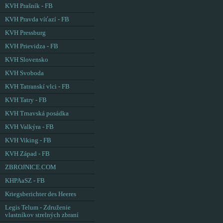
KVH Prašník - FB
KVH Pravda víťazí - FB
KVH Pressburg
KVH Prievidza - FB
KVH Slovensko
KVH Svoboda
KVH Tatranskí vlci - FB
KVH Tatry - FB
KVH Trnavská posádka
KVH Valkýra - FB
KVH Viking - FB
KVH Západ - FB
ZBROJNICE.COM
KHPAaSZ - FB
Kriegsberichter des Heeres
Legis Telum - Združenie
vlastníkov strelných zbraní