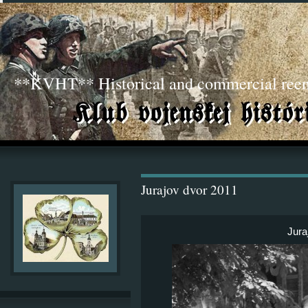
**KVHT** Historical and commercial ree
Jurajov dvor 2011
Jura