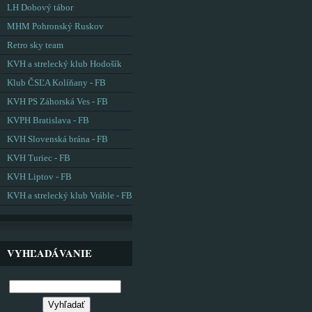
LH Dobový tábor
MHM Pohronský Ruskov
Retro sky team
KVH a strelecký klub Hodošík
Klub ČSĽA Kolíňany - FB
KVH PS Záhorská Ves - FB
KVPH Bratislava - FB
KVH Slovenská brána - FB
KVH Turiec - FB
KVH Liptov - FB
KVH a strelecký klub Vráble - FB
VYHĽADÁVANIE