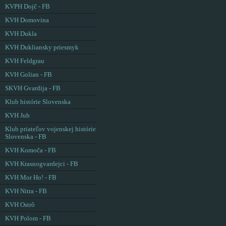
KVPH Dojč - FB
KVH Domovina
KVH Dukla
KVH Dukliansky priesmyk
KVH Feldgrau
KVH Golian - FB
SKVH Gvardija - FB
Klub histórie Slovenska
KVH Juh
Klub priateľov vojenskej histórie
Slovenska - FB
KVH Komoča - FB
KVH Krasnogvardejci - FB
KVH Mor Ho! - FB
KVH Nitra - FB
KVH Ostrô
KVH Polom - FB