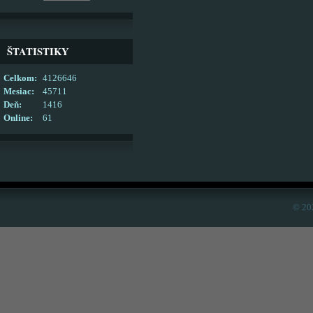
ŠTATISTIKY
Celkom:
4126646
Mesiac:
45711
Deň:
1416
Online:
61
© 20