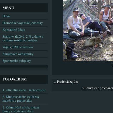
MENU
O nás
Historické vojenské jednotky
Kontaktné údaje
Stanovy, tlačivá, 2 % z dane a
ochrana osobných údajov
Vojaci, KVH a história
Zaujímavé webstránky
Sponzorské subjekty
FOTOALBUM
← Predchádzajúce
Automatické precháze
1. Oficiálne akcie - reenactment
2. Klubové akcie, cvičenia,
manévre a pietne akty
3. Zahraničné misie, múzeá,
burzy a súvisiace akcie