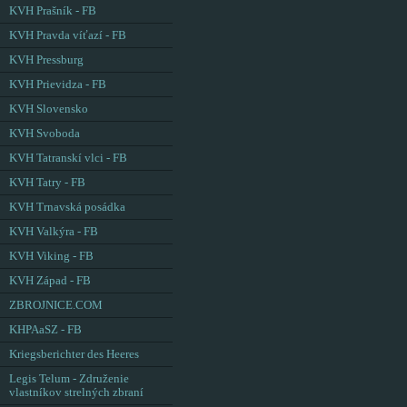
KVH Prašník - FB
KVH Pravda víťazí - FB
KVH Pressburg
KVH Prievidza - FB
KVH Slovensko
KVH Svoboda
KVH Tatranskí vlci - FB
KVH Tatry - FB
KVH Trnavská posádka
KVH Valkýra - FB
KVH Viking - FB
KVH Západ - FB
ZBROJNICE.COM
KHPAaSZ - FB
Kriegsberichter des Heeres
Legis Telum - Združenie
vlastníkov strelných zbraní