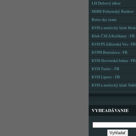
LH Dobový tábor
MHM Pohronský Ruskov
Retro sky team
KVH a strelecký klub Hod
Klub ČSĽA Kolíňany - FB
KVH PS Záhorská Ves - FB
KVPH Bratislava - FB
KVH Slovenská brána - FB
KVH Turiec - FB
KVH Liptov - FB
KVH a strelecký klub Vráb
VYHĽADÁVANIE