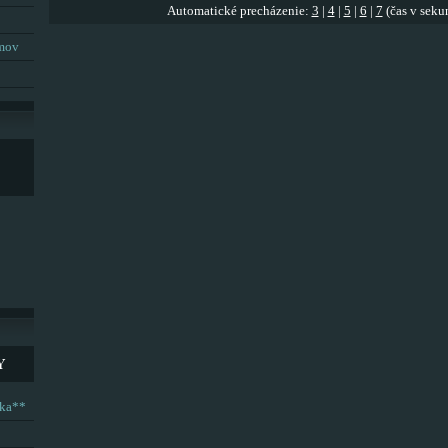
Automatické precházenie:
3
|
4
|
5
|
6
|
7
(čas v seku
umov
Y
ska**