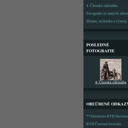
4. Členská základňa
Fotografie zo starých alb
Zbrane, technika a výstroj
POSLEDNÉ
FOTOGRAFIE
4. Členská základňa
OBĽÚBENÉ ODKAZ
**Združenie KVH Sloven
KVH Červená hviezda