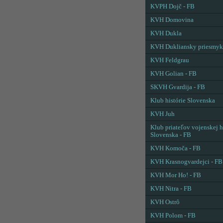
KVPH Dojč - FB
KVH Domovina
KVH Dukla
KVH Dukliansky priesmyk
KVH Feldgrau
KVH Golian - FB
SKVH Gvardija - FB
Klub histórie Slovenska
KVH Juh
Klub priateľov vojenskej h
Slovenska - FB
KVH Komoča - FB
KVH Krasnogvardejci - FB
KVH Mor Ho! - FB
KVH Nitra - FB
KVH Ostrô
KVH Polom - FB