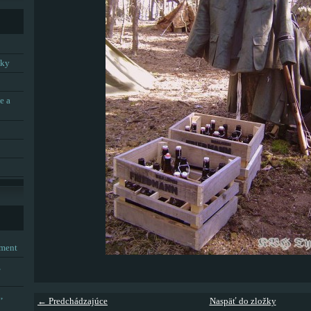
tky
e a
tment
,
,
← Predchádzajúce
Naspäť do zložky