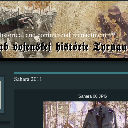
torical and commercial reenactment **
Sahara 2011
Sahara 06.JPG