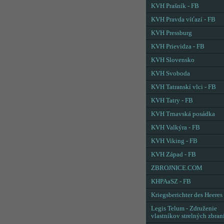
KVH Prašník - FB
KVH Pravda víťazí - FB
KVH Pressburg
KVH Prievidza - FB
KVH Slovensko
KVH Svoboda
KVH Tatranskí vlci - FB
KVH Tatry - FB
KVH Trnavská posádka
KVH Valkýra - FB
KVH Viking - FB
KVH Západ - FB
ZBROJNICE.COM
KHPAaSZ - FB
Kriegsberichter des Heeres
Legis Telum - Združenie
vlastníkov strelných zbran