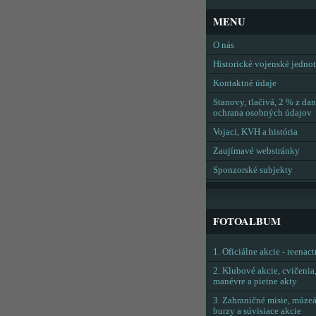
MENU
O nás
Historické vojenské jedno
Kontaktné údaje
Stanovy, tlačivá, 2 % z dan
ochrana osobných údajov
Vojaci, KVH a história
Zaujímavé webstránky
Sponzorské subjekty
FOTOALBUM
1. Oficiálne akcie - reenac
2. Klubové akcie, cvičenia
manévre a pietne akty
3. Zahraničné misie, múzeá
burzy a súvisiace akcie