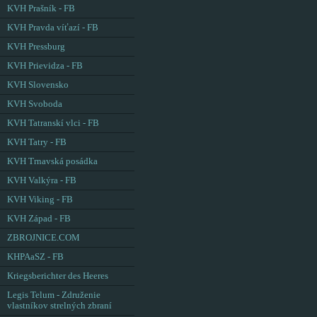
KVH Prašník - FB
KVH Pravda víťazí - FB
KVH Pressburg
KVH Prievidza - FB
KVH Slovensko
KVH Svoboda
KVH Tatranskí vlci - FB
KVH Tatry - FB
KVH Trnavská posádka
KVH Valkýra - FB
KVH Viking - FB
KVH Západ - FB
ZBROJNICE.COM
KHPAaSZ - FB
Kriegsberichter des Heeres
Legis Telum - Združenie
vlastníkov strelných zbraní