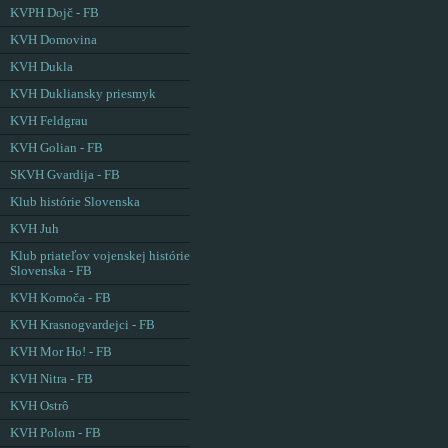
KVPH Dojč - FB
KVH Domovina
KVH Dukla
KVH Dukliansky priesmyk
KVH Feldgrau
KVH Golian - FB
SKVH Gvardija - FB
Klub histórie Slovenska
KVH Juh
Klub priateľov vojenskej histórie
Slovenska - FB
KVH Komoča - FB
KVH Krasnogvardejci - FB
KVH Mor Ho! - FB
KVH Nitra - FB
KVH Ostrô
KVH Polom - FB