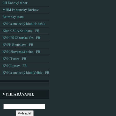
LH Dobový tábor
MHM Pohronský Ruskov
Retro sky team
KVH a strelecký klub Hodošík
Klub ČSĽA Kolíňany - FB
KVH PS Záhorská Ves - FB
KVPH Bratislava - FB
KVH Slovenská brána - FB
KVH Turiec - FB
KVH Liptov - FB
KVH a strelecký klub Vráble - FB
VYHĽADÁVANIE