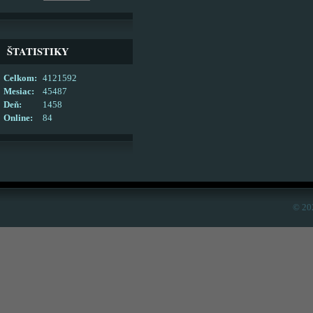
ŠTATISTIKY
Celkom:
4121592
Mesiac:
45487
Deň:
1458
Online:
84
© 20