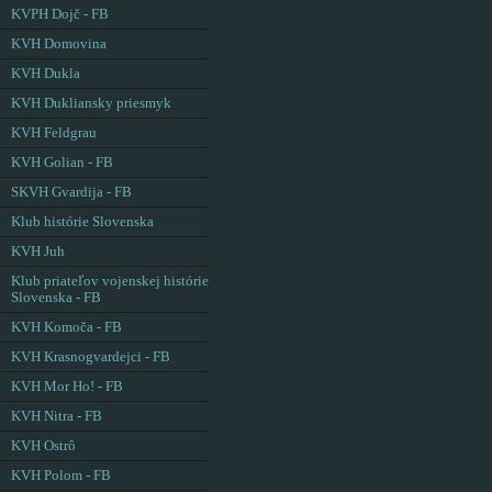
KVPH Dojč - FB
KVH Domovina
KVH Dukla
KVH Dukliansky priesmyk
KVH Feldgrau
KVH Golian - FB
SKVH Gvardija - FB
Klub histórie Slovenska
KVH Juh
Klub priateľov vojenskej histórie
Slovenska - FB
KVH Komoča - FB
KVH Krasnogvardejci - FB
KVH Mor Ho! - FB
KVH Nitra - FB
KVH Ostrô
KVH Polom - FB