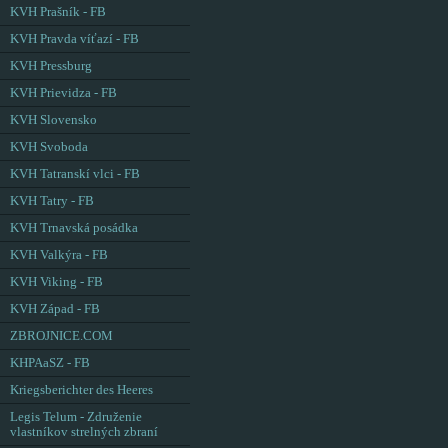
KVH Prašník - FB
KVH Pravda víťazí - FB
KVH Pressburg
KVH Prievidza - FB
KVH Slovensko
KVH Svoboda
KVH Tatranskí vlci - FB
KVH Tatry - FB
KVH Trnavská posádka
KVH Valkýra - FB
KVH Viking - FB
KVH Západ - FB
ZBROJNICE.COM
KHPAaSZ - FB
Kriegsberichter des Heeres
Legis Telum - Združenie
vlastníkov strelných zbraní