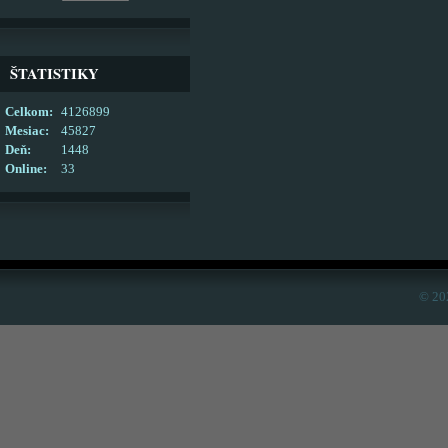
ŠTATISTIKY
Celkom:
4126899
Mesiac:
45827
Deň:
1448
Online:
33
© 20