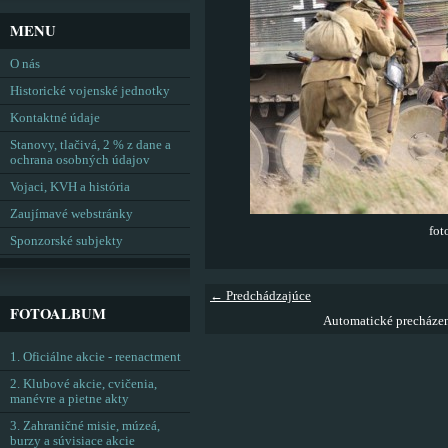
MENU
O nás
Historické vojenské jednotky
Kontaktné údaje
Stanovy, tlačivá, 2 % z dane a
ochrana osobných údajov
Vojaci, KVH a história
Zaujímavé webstránky
fot
Sponzorské subjekty
← Predchádzajúce
FOTOALBUM
Automatické precháze
1. Oficiálne akcie - reenactment
2. Klubové akcie, cvičenia,
manévre a pietne akty
3. Zahraničné misie, múzeá,
burzy a súvisiace akcie