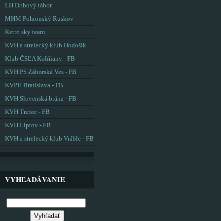
LH Dobový tábor
MHM Pohronský Ruskov
Retro sky team
KVH a strelecký klub Hodošík
Klub ČSĽA Kolíňany - FB
KVH PS Záhorská Ves - FB
KVPH Bratislava - FB
KVH Slovenská brána - FB
KVH Turiec - FB
KVH Liptov - FB
KVH a strelecký klub Vráble - FB
VYHĽADÁVANIE