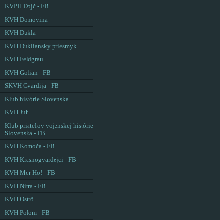
KVPH Dojč - FB
KVH Domovina
KVH Dukla
KVH Dukliansky priesmyk
KVH Feldgrau
KVH Golian - FB
SKVH Gvardija - FB
Klub histórie Slovenska
KVH Juh
Klub priateľov vojenskej histórie
Slovenska - FB
KVH Komoča - FB
KVH Krasnogvardejci - FB
KVH Mor Ho! - FB
KVH Nitra - FB
KVH Ostrô
KVH Polom - FB