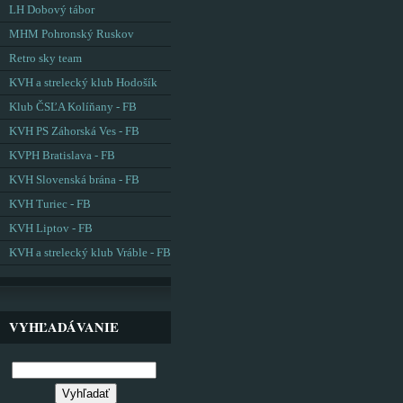
LH Dobový tábor
MHM Pohronský Ruskov
Retro sky team
KVH a strelecký klub Hodošík
Klub ČSĽA Kolíňany - FB
KVH PS Záhorská Ves - FB
KVPH Bratislava - FB
KVH Slovenská brána - FB
KVH Turiec - FB
KVH Liptov - FB
KVH a strelecký klub Vráble - FB
VYHĽADÁVANIE