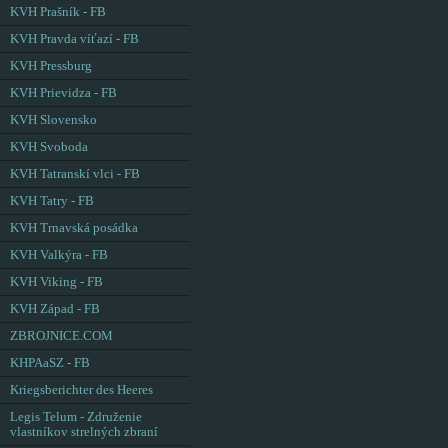
KVH Prašník - FB
KVH Pravda víťazí - FB
KVH Pressburg
KVH Prievidza - FB
KVH Slovensko
KVH Svoboda
KVH Tatranskí vlci - FB
KVH Tatry - FB
KVH Trnavská posádka
KVH Valkýra - FB
KVH Viking - FB
KVH Západ - FB
ZBROJNICE.COM
KHPAaSZ - FB
Kriegsberichter des Heeres
Legis Telum - Združenie
vlastníkov strelných zbraní