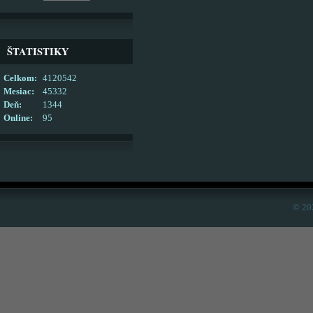
ŠTATISTIKY
Celkom:
4120542
Mesiac:
45332
Deň:
1344
Online:
95
© 20