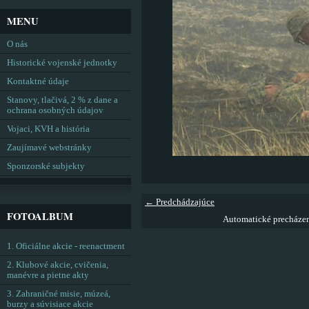
MENU
O nás
Historické vojenské jednotky
Kontaktné údaje
Stanovy, tlačivá, 2 % z dane a
ochrana osobných údajov
Vojaci, KVH a história
Zaujímavé webstránky
Sponzorské subjekty
← Predchádzajúce
FOTOALBUM
Automatické precháze
1. Oficiálne akcie - reenactment
2. Klubové akcie, cvičenia,
manévre a pietne akty
3. Zahraničné misie, múzeá,
burzy a súvisiace akcie