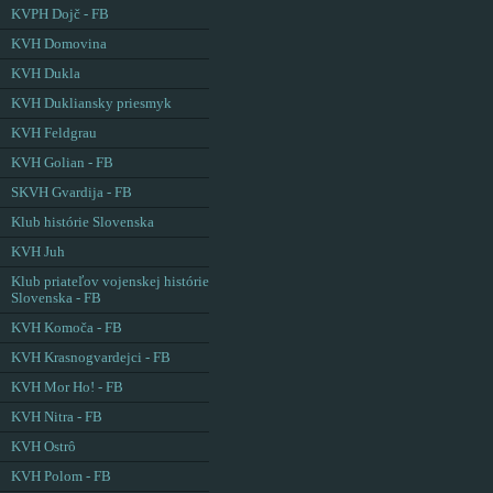
KVPH Dojč - FB
KVH Domovina
KVH Dukla
KVH Dukliansky priesmyk
KVH Feldgrau
KVH Golian - FB
SKVH Gvardija - FB
Klub histórie Slovenska
KVH Juh
Klub priateľov vojenskej histórie
Slovenska - FB
KVH Komoča - FB
KVH Krasnogvardejci - FB
KVH Mor Ho! - FB
KVH Nitra - FB
KVH Ostrô
KVH Polom - FB