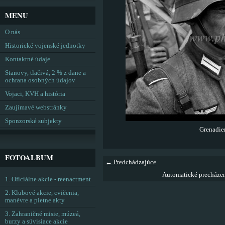
MENU
O nás
Historické vojenské jednotky
Kontaktné údaje
Stanovy, tlačivá, 2 % z dane a
ochrana osobných údajov
Vojaci, KVH a história
Zaujímavé webstránky
Sponzorské subjekty
Grenadie
FOTOALBUM
← Predchádzajúce
Automatické precháze
1. Oficiálne akcie - reenactment
2. Klubové akcie, cvičenia,
manévre a pietne akty
3. Zahraničné misie, múzeá,
burzy a súvisiace akcie