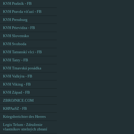
KVH Prašník - FB
KVH Pravda víťazí - FB
KVH Pressburg
KVH Prievidza - FB
KVH Slovensko
KVH Svoboda
KVH Tatranskí vlci - FB
KVH Tatry - FB
KVH Trnavská posádka
KVH Valkýra - FB
KVH Viking - FB
KVH Západ - FB
ZBROJNICE.COM
KHPAaSZ - FB
Kriegsberichter des Heeres
Legis Telum - Združenie
vlastníkov strelných zbraní