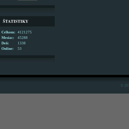
ŠTATISTIKY
Celkom:
4121275
Mesiac:
45288
Deň:
1338
Online:
53
© 20