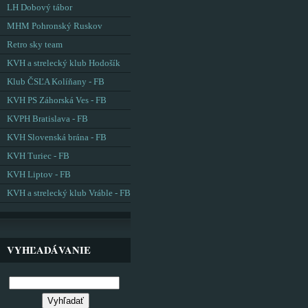
LH Dobový tábor
MHM Pohronský Ruskov
Retro sky team
KVH a strelecký klub Hodošík
Klub ČSĽA Kolíňany - FB
KVH PS Záhorská Ves - FB
KVPH Bratislava - FB
KVH Slovenská brána - FB
KVH Turiec - FB
KVH Liptov - FB
KVH a strelecký klub Vráble - FB
VYHĽADÁVANIE