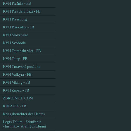
KVH Prašník - FB
KVH Pravda víťazí - FB
KVH Pressburg
KVH Prievidza - FB
KVH Slovensko
KVH Svoboda
KVH Tatranskí vlci - FB
KVH Tatry - FB
KVH Trnavská posádka
KVH Valkýra - FB
KVH Viking - FB
KVH Západ - FB
ZBROJNICE.COM
KHPAaSZ - FB
Kriegsberichter des Heeres
Legis Telum - Združenie
vlastníkov strelných zbraní