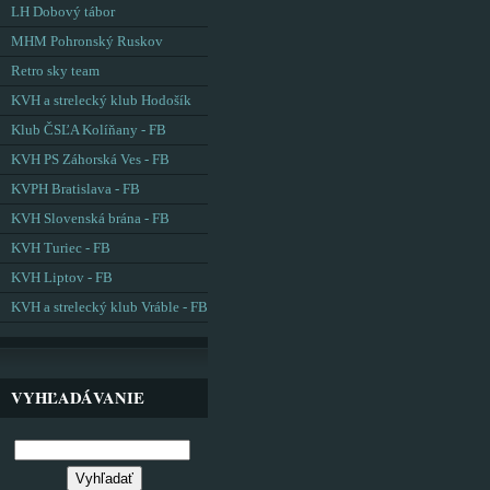
LH Dobový tábor
MHM Pohronský Ruskov
Retro sky team
KVH a strelecký klub Hodošík
Klub ČSĽA Kolíňany - FB
KVH PS Záhorská Ves - FB
KVPH Bratislava - FB
KVH Slovenská brána - FB
KVH Turiec - FB
KVH Liptov - FB
KVH a strelecký klub Vráble - FB
VYHĽADÁVANIE