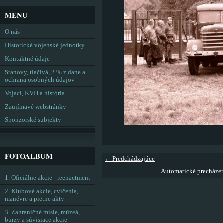
MENU
O nás
Historické vojenské jednotky
Kontaktné údaje
Stanovy, tlačivá, 2 % z dane a
ochrana osobných údajov
Vojaci, KVH a história
Zaujímavé webstránky
Sponzorské subjekty
FOTOALBUM
← Predchádzajúce
Automatické precháze
1. Oficiálne akcie - reenactment
2. Klubové akcie, cvičenia,
manévre a pietne akty
3. Zahraničné misie, múzeá,
burzy a súvisiace akcie