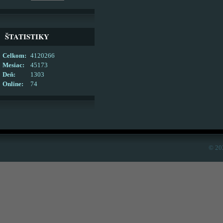
ŠTATISTIKY
Celkom:
4120266
Mesiac:
45173
Deň:
1303
Online:
74
© 20