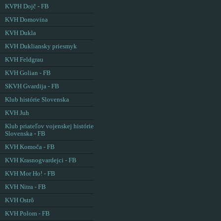
KVPH Dojč - FB
KVH Domovina
KVH Dukla
KVH Dukliansky priesmyk
KVH Feldgrau
KVH Golian - FB
SKVH Gvardija - FB
Klub histórie Slovenska
KVH Juh
Klub priateľov vojenskej histórie
Slovenska - FB
KVH Komoča - FB
KVH Krasnogvardejci - FB
KVH Mor Ho! - FB
KVH Nitra - FB
KVH Ostrô
KVH Polom - FB