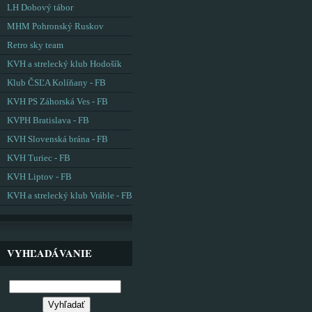
LH Dobový tábor
MHM Pohronský Ruskov
Retro sky team
KVH a strelecký klub Hodošík
Klub ČSĽA Kolíňany - FB
KVH PS Záhorská Ves - FB
KVPH Bratislava - FB
KVH Slovenská brána - FB
KVH Turiec - FB
KVH Liptov - FB
KVH a strelecký klub Vráble - FB
VYHĽADÁVANIE