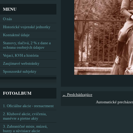
MENU
O nás
Historické vojenské jednotky
Kontaktné údaje
Stanovy, tlačivá, 2 % z dane a
ochrana osobných údajov
Vojaci, KVH a história
Zaujímavé webstránky
Sponzorské subjekty
FOTOALBUM
← Predchádzajúce
Automatické precháze
1. Oficiálne akcie - reenactment
2. Klubové akcie, cvičenia,
manévre a pietne akty
3. Zahraničné misie, múzeá,
burzy a súvisiace akcie