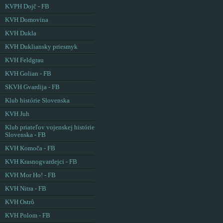
KVPH Dojč - FB
KVH Domovina
KVH Dukla
KVH Dukliansky priesmyk
KVH Feldgrau
KVH Golian - FB
SKVH Gvardija - FB
Klub histórie Slovenska
KVH Juh
Klub priateľov vojenskej histórie
Slovenska - FB
KVH Komoča - FB
KVH Krasnogvardejci - FB
KVH Mor Ho! - FB
KVH Nitra - FB
KVH Ostrô
KVH Polom - FB