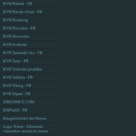
KVH Prašník - FB
KVH Pravda víťazí - FB
KVH Pressburg
KVH Prievidza - FB
KVH Slovensko
KVH Svoboda
KVH Tatranskí vlci - FB
KVH Tatry - FB
KVH Trnavská posádka
KVH Valkýra - FB
KVH Viking - FB
KVH Západ - FB
ZBROJNICE.COM
KHPAaSZ - FB
Kriegsberichter des Heeres
Legis Telum - Združenie
vlastníkov strelných zbraní