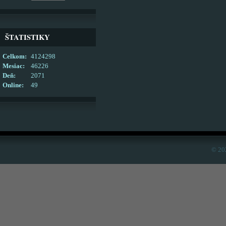
ŠTATISTIKY
Celkom:
4124298
Mesiac:
46226
Deň:
2071
Online:
49
© 20