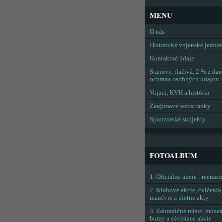
MENU
O nás
Historické vojenské jedno
Kontaktné údaje
Stanovy, tlačivá, 2 % z dan
ochrana osobných údajov
Vojaci, KVH a história
Zaujímavé webstránky
Sponzorské subjekty
FOTOALBUM
1. Oficiálne akcie - reenac
2. Klubové akcie, cvičenia
manévre a pietne akty
3. Zahraničné misie, múzeá
burzy a súvisiace akcie