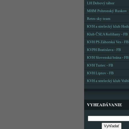
LH Dobový tábor
MHM Pohronský Ruskov
Retro sky team
KVH a strelecký klub Hod
Klub ČSĽA Kolíňany - FB
KVH PS Záhorská Ves - FB
KVPH Bratislava - FB
KVH Slovenská brána - FB
KVH Turiec - FB
KVH Liptov - FB
KVH a strelecký klub Vráb
VYHĽADÁVANIE