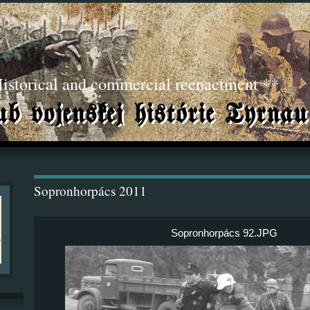
torical and commercial reenactment **
Sopronhorpács 2011
Sopronhorpács 92.JPG