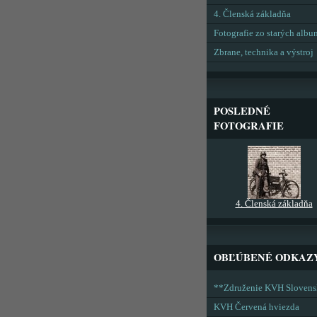
4. Členská základňa
Fotografie zo starých alb
Zbrane, technika a výstroj
POSLEDNÉ
FOTOGRAFIE
4. Členská základňa
OBĽÚBENÉ ODKAZ
**Združenie KVH Sloven
KVH Červená hviezda