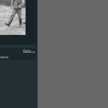
Ďalšie →
ndách)