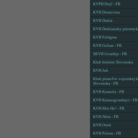
KVPH Dojč - FB
KVH Domovina
KVH Dukla
KVH Dukliansky priesmyk
KVH Feldgrau
KVH Golian - FB
SKVH Gvardija - FB
Klub histórie Slovenska
KVH Juh
Klub priateľov vojenskej h
Slovenska - FB
KVH Komoča - FB
KVH Krasnogvardejci - FB
KVH Mor Ho! - FB
KVH Nitra - FB
KVH Ostrô
KVH Polom - FB