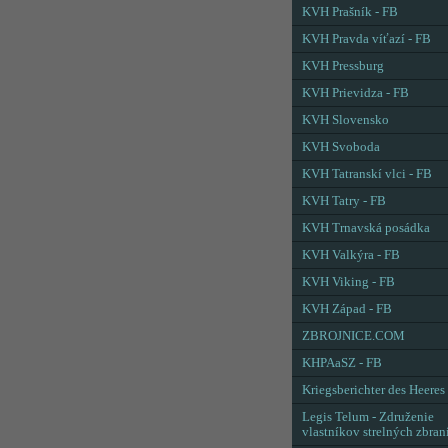
KVH Prašník - FB
KVH Pravda víťazí - FB
KVH Pressburg
KVH Prievidza - FB
KVH Slovensko
KVH Svoboda
KVH Tatranskí vlci - FB
KVH Tatry - FB
KVH Trnavská posádka
KVH Valkýra - FB
KVH Viking - FB
KVH Západ - FB
ZBROJNICE.COM
KHPAaSZ - FB
Kriegsberichter des Heeres
Legis Telum - Združenie
vlastníkov strelných zbran