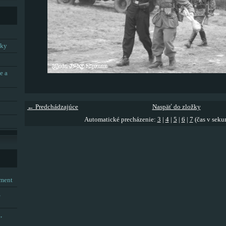
tky
e a
← Predchádzajúce
Naspäť do zložky
Automatické precházenie:
3
|
4
|
5
|
6
|
7
(čas v seku
tment
,
,