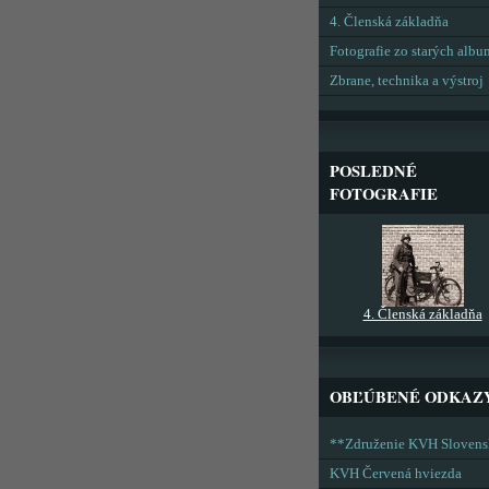
4. Členská základňa
Fotografie zo starých alb
Zbrane, technika a výstroj
POSLEDNÉ
FOTOGRAFIE
4. Členská základňa
OBĽÚBENÉ ODKAZ
**Združenie KVH Sloven
KVH Červená hviezda