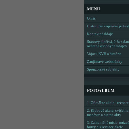
MENU
O nás
Historické vojenské jedno
Kontaktné údaje
Stanovy, tlačivá, 2 % z dan
ochrana osobných údajov
Vojaci, KVH a história
Zaujímavé webstránky
Sponzorské subjekty
FOTOALBUM
1. Oficiálne akcie - reenac
2. Klubové akcie, cvičenia
manévre a pietne akty
3. Zahraničné misie, múzeá
burzy a súvisiace akcie