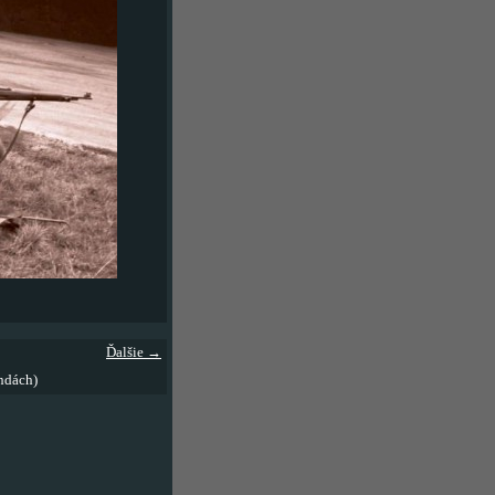
Ďalšie →
ndách)