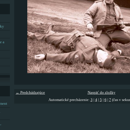
tky
e a
← Predchádzajúce
Naspäť do zložky
Automatické precházenie:
3
|
4
|
5
|
6
|
7
(čas v seku
tment
,
,