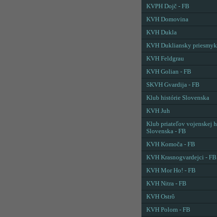
KVPH Dojč - FB
KVH Domovina
KVH Dukla
KVH Dukliansky priesmyk
KVH Feldgrau
KVH Golian - FB
SKVH Gvardija - FB
Klub histórie Slovenska
KVH Juh
Klub priateľov vojenskej h
Slovenska - FB
KVH Komoča - FB
KVH Krasnogvardejci - FB
KVH Mor Ho! - FB
KVH Nitra - FB
KVH Ostrô
KVH Polom - FB