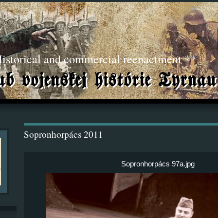
torical and commercial reenactment **
Sopronhorpács 2011
Sopronhorpács 97a.jpg