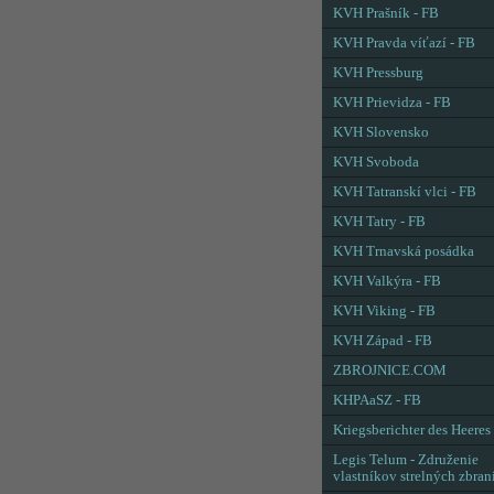
KVH Prašník - FB
KVH Pravda víťazí - FB
KVH Pressburg
KVH Prievidza - FB
KVH Slovensko
KVH Svoboda
KVH Tatranskí vlci - FB
KVH Tatry - FB
KVH Trnavská posádka
KVH Valkýra - FB
KVH Viking - FB
KVH Západ - FB
ZBROJNICE.COM
KHPAaSZ - FB
Kriegsberichter des Heeres
Legis Telum - Združenie
vlastníkov strelných zbran