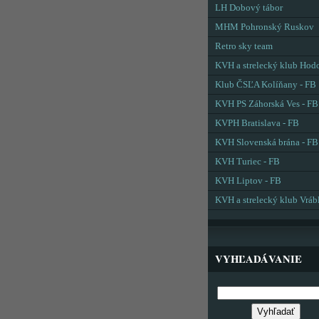
LH Dobový tábor
MHM Pohronský Ruskov
Retro sky team
KVH a strelecký klub Hod
Klub ČSĽA Kolíňany - FB
KVH PS Záhorská Ves - FB
KVPH Bratislava - FB
KVH Slovenská brána - FB
KVH Turiec - FB
KVH Liptov - FB
KVH a strelecký klub Vráb
VYHĽADÁVANIE