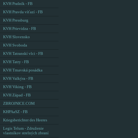
KVH Prašník - FB
KVH Pravda víťazí - FB
KVH Pressburg
KVH Prievidza - FB
KVH Slovensko
KVH Svoboda
KVH Tatranskí vlci - FB
KVH Tatry - FB
KVH Trnavská posádka
KVH Valkýra - FB
KVH Viking - FB
KVH Západ - FB
ZBROJNICE.COM
KHPAaSZ - FB
Kriegsberichter des Heeres
Legis Telum - Združenie
vlastníkov strelných zbraní