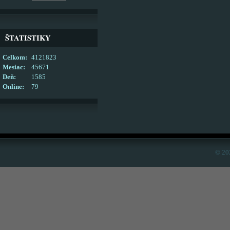
ŠTATISTIKY
Celkom:
4121823
Mesiac:
45671
Deň:
1585
Online:
79
© 20