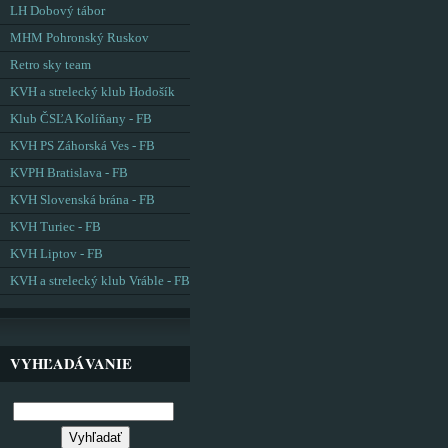
LH Dobový tábor
MHM Pohronský Ruskov
Retro sky team
KVH a strelecký klub Hodošík
Klub ČSĽA Kolíňany - FB
KVH PS Záhorská Ves - FB
KVPH Bratislava - FB
KVH Slovenská brána - FB
KVH Turiec - FB
KVH Liptov - FB
KVH a strelecký klub Vráble - FB
VYHĽADÁVANIE