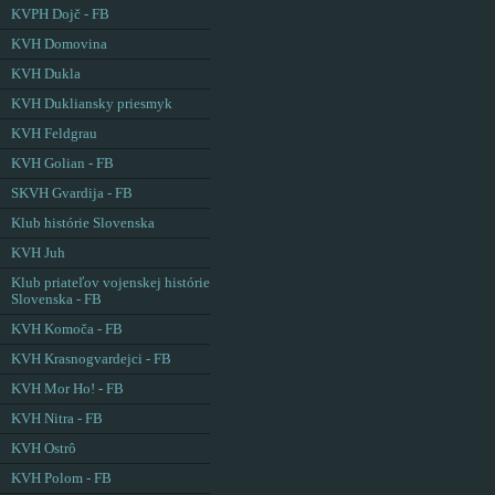
KVPH Dojč - FB
KVH Domovina
KVH Dukla
KVH Dukliansky priesmyk
KVH Feldgrau
KVH Golian - FB
SKVH Gvardija - FB
Klub histórie Slovenska
KVH Juh
Klub priateľov vojenskej histórie
Slovenska - FB
KVH Komoča - FB
KVH Krasnogvardejci - FB
KVH Mor Ho! - FB
KVH Nitra - FB
KVH Ostrô
KVH Polom - FB