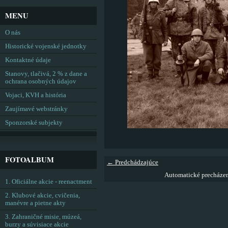
MENU
O nás
Historické vojenské jednotky
Kontaktné údaje
Stanovy, tlačivá, 2 % z dane a
ochrana osobných údajov
Vojaci, KVH a história
Zaujímavé webstránky
Sponzorské subjekty
FOTOALBUM
← Predchádzajúce
Automatické precháze
1. Oficiálne akcie - reenactment
2. Klubové akcie, cvičenia,
manévre a pietne akty
3. Zahraničné misie, múzeá,
burzy a súvisiace akcie