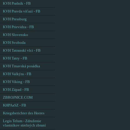
KVH Prašník - FB
KVH Pravda víťazí - FB
KVH Pressburg
KVH Prievidza - FB
KVH Slovensko
KVH Svoboda
KVH Tatranskí vlci - FB
KVH Tatry - FB
KVH Trnavská posádka
KVH Valkýra - FB
KVH Viking - FB
KVH Západ - FB
ZBROJNICE.COM
KHPAaSZ - FB
Kriegsberichter des Heeres
Legis Telum - Združenie
vlastníkov strelných zbraní