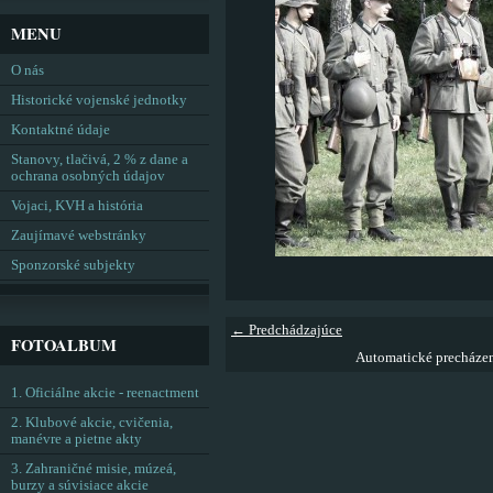
MENU
O nás
Historické vojenské jednotky
Kontaktné údaje
Stanovy, tlačivá, 2 % z dane a
ochrana osobných údajov
Vojaci, KVH a história
Zaujímavé webstránky
Sponzorské subjekty
← Predchádzajúce
FOTOALBUM
Automatické precháze
1. Oficiálne akcie - reenactment
2. Klubové akcie, cvičenia,
manévre a pietne akty
3. Zahraničné misie, múzeá,
burzy a súvisiace akcie