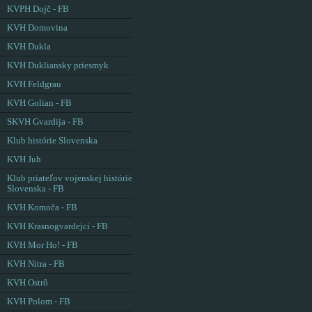
KVPH Dojč - FB
KVH Domovina
KVH Dukla
KVH Dukliansky priesmyk
KVH Feldgrau
KVH Golian - FB
SKVH Gvardija - FB
Klub histórie Slovenska
KVH Juh
Klub priateľov vojenskej histórie
Slovenska - FB
KVH Komoča - FB
KVH Krasnogvardejci - FB
KVH Mor Ho! - FB
KVH Nitra - FB
KVH Ostrô
KVH Polom - FB