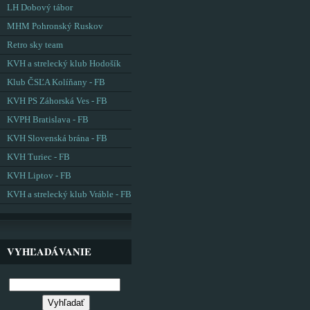
LH Dobový tábor
MHM Pohronský Ruskov
Retro sky team
KVH a strelecký klub Hodošík
Klub ČSĽA Kolíňany - FB
KVH PS Záhorská Ves - FB
KVPH Bratislava - FB
KVH Slovenská brána - FB
KVH Turiec - FB
KVH Liptov - FB
KVH a strelecký klub Vráble - FB
VYHĽADÁVANIE