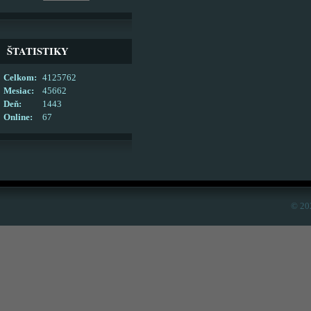
ŠTATISTIKY
Celkom:
4125762
Mesiac:
45662
Deň:
1443
Online:
67
© 20