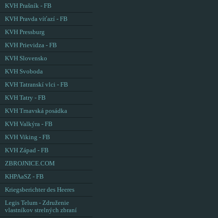
KVH Prašník - FB
KVH Pravda víťazí - FB
KVH Pressburg
KVH Prievidza - FB
KVH Slovensko
KVH Svoboda
KVH Tatranskí vlci - FB
KVH Tatry - FB
KVH Trnavská posádka
KVH Valkýra - FB
KVH Viking - FB
KVH Západ - FB
ZBROJNICE.COM
KHPAaSZ - FB
Kriegsberichter des Heeres
Legis Telum - Združenie
vlastníkov strelných zbraní