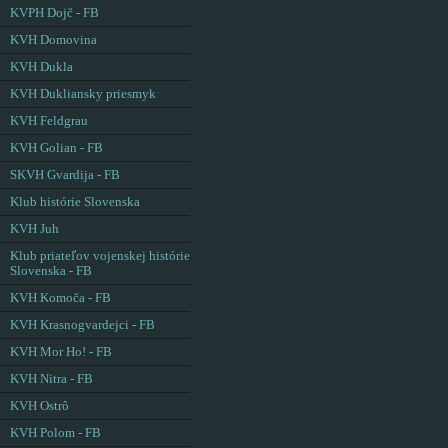
KVPH Dojč - FB
KVH Domovina
KVH Dukla
KVH Dukliansky priesmyk
KVH Feldgrau
KVH Golian - FB
SKVH Gvardija - FB
Klub histórie Slovenska
KVH Juh
Klub priateľov vojenskej histórie
Slovenska - FB
KVH Komoča - FB
KVH Krasnogvardejci - FB
KVH Mor Ho! - FB
KVH Nitra - FB
KVH Ostrô
KVH Polom - FB