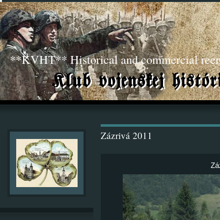
**KVHT** Historical and commercial ree
Zázrivá 2011
Zá