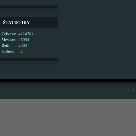
ŠTATISTIKY
Celkom:
4124701
Mesiac:
46054
Deň:
2063
Online:
52
© 20