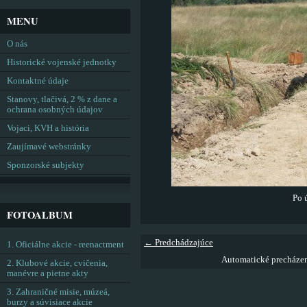
MENU
O nás
Historické vojenské jednotky
Kontaktné údaje
Stanovy, tlačivá, 2 % z dane a
ochrana osobných údajov
Vojaci, KVH a história
Zaujímavé webstránky
Sponzorské subjekty
Po 
FOTOALBUM
← Predchádzajúce
1. Oficiálne akcie - reenactment
Automatické precháze
2. Klubové akcie, cvičenia,
manévre a pietne akty
3. Zahraničné misie, múzeá,
burzy a súvisiace akcie