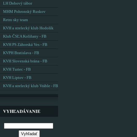
LH Dobový tábor
MHM Pohronský Ruskov
Retro sky team
KVH a strelecký klub Hodošík
Klub ČSĽA Kolíňany - FB
KVH PS Záhorská Ves - FB
KVPH Bratislava - FB
KVH Slovenská brána - FB
KVH Turiec - FB
KVH Liptov - FB
KVH a strelecký klub Vráble - FB
VYHĽADÁVANIE