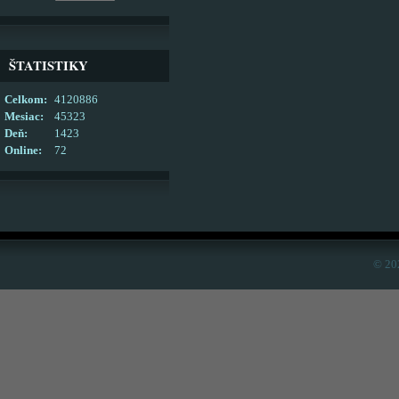
ŠTATISTIKY
Celkom:
4120886
Mesiac:
45323
Deň:
1423
Online:
72
© 20