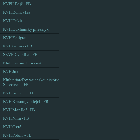
KVPH Dojč - FB
KVH Domovina
KVH Dukla
KVH Dukliansky priesmyk
KVH Feldgrau
KVH Golian - FB
SKVH Gvardija - FB
Klub histórie Slovenska
KVH Juh
Klub priateľov vojenskej histórie
Slovenska - FB
KVH Komoča - FB
KVH Krasnogvardejci - FB
KVH Mor Ho! - FB
KVH Nitra - FB
KVH Ostrô
KVH Polom - FB