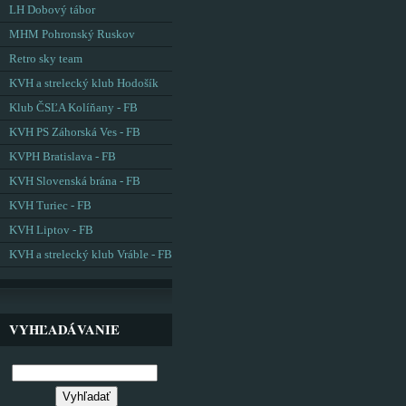
LH Dobový tábor
MHM Pohronský Ruskov
Retro sky team
KVH a strelecký klub Hodošík
Klub ČSĽA Kolíňany - FB
KVH PS Záhorská Ves - FB
KVPH Bratislava - FB
KVH Slovenská brána - FB
KVH Turiec - FB
KVH Liptov - FB
KVH a strelecký klub Vráble - FB
VYHĽADÁVANIE