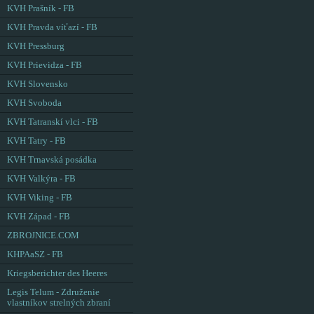
KVH Prašník - FB
KVH Pravda víťazí - FB
KVH Pressburg
KVH Prievidza - FB
KVH Slovensko
KVH Svoboda
KVH Tatranskí vlci - FB
KVH Tatry - FB
KVH Trnavská posádka
KVH Valkýra - FB
KVH Viking - FB
KVH Západ - FB
ZBROJNICE.COM
KHPAaSZ - FB
Kriegsberichter des Heeres
Legis Telum - Združenie
vlastníkov strelných zbraní