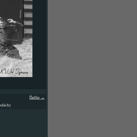
Ďalšie →
ndách)