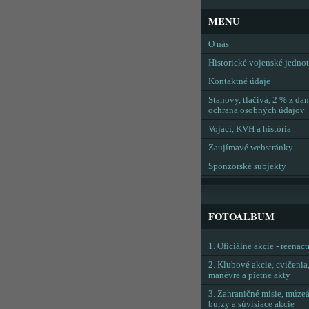
MENU
O nás
Historické vojenské jedno
Kontaktné údaje
Stanovy, tlačivá, 2 % z dan
ochrana osobných údajov
Vojaci, KVH a história
Zaujímavé webstránky
Sponzorské subjekty
FOTOALBUM
1. Oficiálne akcie - reenac
2. Klubové akcie, cvičenia
manévre a pietne akty
3. Zahraničné misie, múzeá
burzy a súvisiace akcie