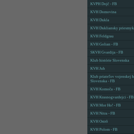
KVPH Dojč - FB
KVH Domovina
KVH Dukla
KVH Dukliansky priesmyk
KVH Feldgrau
KVH Golian - FB
SKVH Gvardija - FB
Klub histórie Slovenska
KVH Juh
Klub priateľov vojenskej h
Slovenska - FB
KVH Komoča - FB
KVH Krasnogvardejci - FB
KVH Mor Ho! - FB
KVH Nitra - FB
KVH Ostrô
KVH Polom - FB