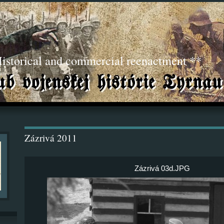
torical and commercial reenactment **
Zázrivá 2011
Zázrivá 03d.JPG