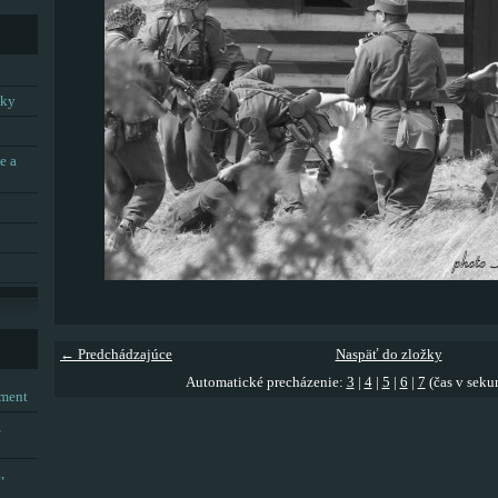
tky
e a
← Predchádzajúce
Naspäť do zložky
Automatické precházenie:
3
|
4
|
5
|
6
|
7
(čas v seku
tment
,
,