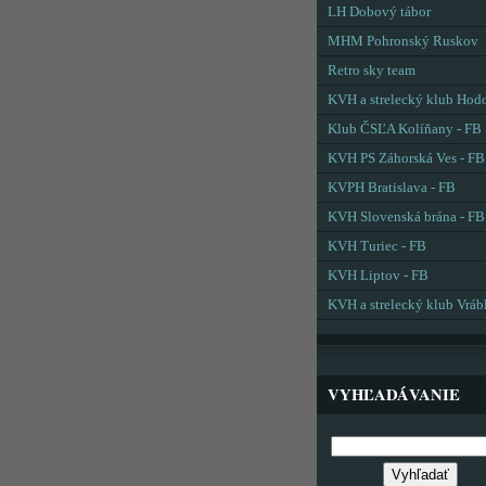
LH Dobový tábor
MHM Pohronský Ruskov
Retro sky team
KVH a strelecký klub Hod
Klub ČSĽA Kolíňany - FB
KVH PS Záhorská Ves - FB
KVPH Bratislava - FB
KVH Slovenská brána - FB
KVH Turiec - FB
KVH Liptov - FB
KVH a strelecký klub Vráb
VYHĽADÁVANIE