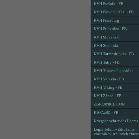
KVH Prašník - FB
KVH Pravda víťazí - FB
KVH Pressburg
KVH Prievidza - FB
KVH Slovensko
KVH Svoboda
KVH Tatranskí vlci - FB
KVH Tatry - FB
KVH Trnavská posádka
KVH Valkýra - FB
KVH Viking - FB
KVH Západ - FB
ZBROJNICE.COM
KHPAaSZ - FB
Kriegsberichter des Heeres
Legis Telum - Združenie
vlastníkov strelných zbran