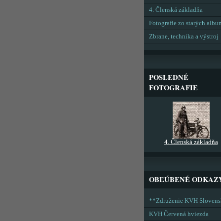
4. Členská základňa
Fotografie zo starých alb
Zbrane, technika a výstroj
POSLEDNÉ
FOTOGRAFIE
4. Členská základňa
OBĽÚBENÉ ODKAZ
**Združenie KVH Sloven
KVH Červená hviezda