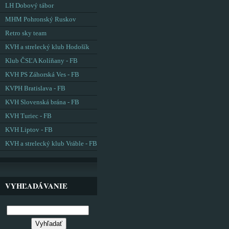
LH Dobový tábor
MHM Pohronský Ruskov
Retro sky team
KVH a strelecký klub Hodošík
Klub ČSĽA Kolíňany - FB
KVH PS Záhorská Ves - FB
KVPH Bratislava - FB
KVH Slovenská brána - FB
KVH Turiec - FB
KVH Liptov - FB
KVH a strelecký klub Vráble - FB
VYHĽADÁVANIE