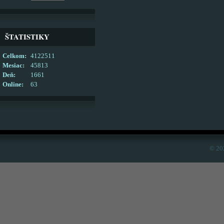
ŠTATISTIKY
Celkom:
4122511
Mesiac:
45813
Deň:
1661
Online:
63
© 20