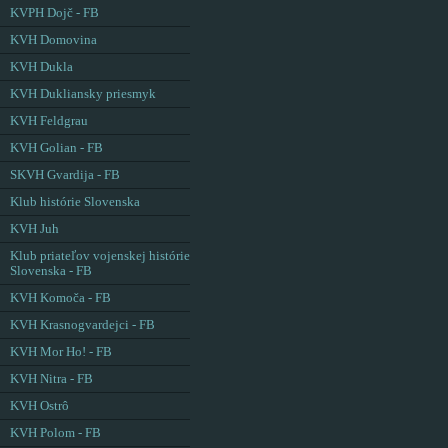
KVPH Dojč - FB
KVH Domovina
KVH Dukla
KVH Dukliansky priesmyk
KVH Feldgrau
KVH Golian - FB
SKVH Gvardija - FB
Klub histórie Slovenska
KVH Juh
Klub priateľov vojenskej histórie
Slovenska - FB
KVH Komoča - FB
KVH Krasnogvardejci - FB
KVH Mor Ho! - FB
KVH Nitra - FB
KVH Ostrô
KVH Polom - FB