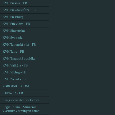
KVH Prašník - FB
KVH Pravda víťazí - FB
KVH Pressburg
KVH Prievidza - FB
KVH Slovensko
KVH Svoboda
KVH Tatranskí vlci - FB
KVH Tatry - FB
KVH Trnavská posádka
KVH Valkýra - FB
KVH Viking - FB
KVH Západ - FB
ZBROJNICE.COM
KHPAaSZ - FB
Kriegsberichter des Heeres
Legis Telum - Združenie
vlastníkov strelných zbraní