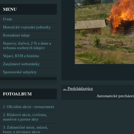
MENU
O nás
Historické vojenské jednotky
Kontaktné údaje
Stanovy, tlačivá, 2 % z dane a
ochrana osobných údajov
Vojaci, KVH a história
Zaujímavé webstránky
Sponzorské subjekty
← Predchádzajúce
FOTOALBUM
Automatické precháze
1. Oficiálne akcie - reenactment
2. Klubové akcie, cvičenia,
manévre a pietne akty
3. Zahraničné misie, múzeá,
burzy a súvisiace akcie