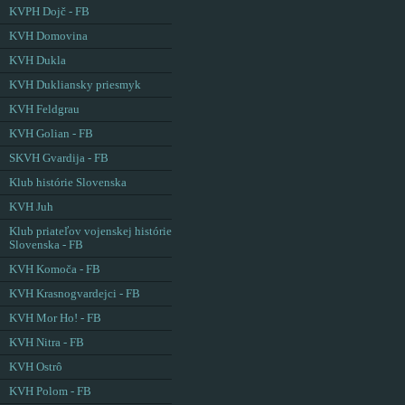
KVPH Dojč - FB
KVH Domovina
KVH Dukla
KVH Dukliansky priesmyk
KVH Feldgrau
KVH Golian - FB
SKVH Gvardija - FB
Klub histórie Slovenska
KVH Juh
Klub priateľov vojenskej histórie
Slovenska - FB
KVH Komoča - FB
KVH Krasnogvardejci - FB
KVH Mor Ho! - FB
KVH Nitra - FB
KVH Ostrô
KVH Polom - FB