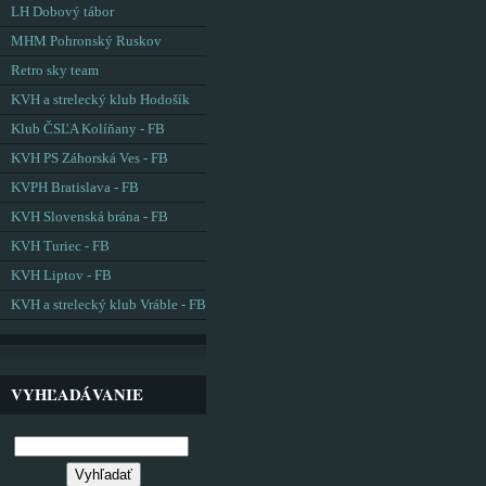
LH Dobový tábor
MHM Pohronský Ruskov
Retro sky team
KVH a strelecký klub Hodošík
Klub ČSĽA Kolíňany - FB
KVH PS Záhorská Ves - FB
KVPH Bratislava - FB
KVH Slovenská brána - FB
KVH Turiec - FB
KVH Liptov - FB
KVH a strelecký klub Vráble - FB
VYHĽADÁVANIE