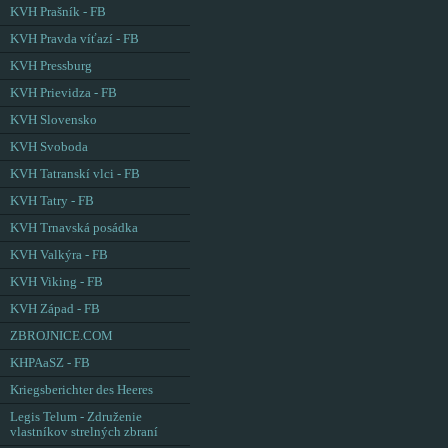
KVH Prašník - FB
KVH Pravda víťazí - FB
KVH Pressburg
KVH Prievidza - FB
KVH Slovensko
KVH Svoboda
KVH Tatranskí vlci - FB
KVH Tatry - FB
KVH Trnavská posádka
KVH Valkýra - FB
KVH Viking - FB
KVH Západ - FB
ZBROJNICE.COM
KHPAaSZ - FB
Kriegsberichter des Heeres
Legis Telum - Združenie
vlastníkov strelných zbraní