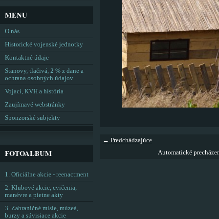
MENU
O nás
Historické vojenské jednotky
Kontaktné údaje
Stanovy, tlačivá, 2 % z dane a
ochrana osobných údajov
Vojaci, KVH a história
Zaujímavé webstránky
Sponzorské subjekty
← Predchádzajúce
FOTOALBUM
Automatické precháze
1. Oficiálne akcie - reenactment
2. Klubové akcie, cvičenia,
manévre a pietne akty
3. Zahraničné misie, múzeá,
burzy a súvisiace akcie