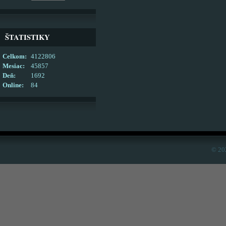
ŠTATISTIKY
Celkom:
4122806
Mesiac:
45857
Deň:
1692
Online:
84
© 20