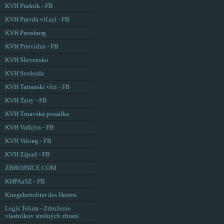
KVH Prašník - FB
KVH Pravda víťazí - FB
KVH Pressburg
KVH Prievidza - FB
KVH Slovensko
KVH Svoboda
KVH Tatranskí vlci - FB
KVH Tatry - FB
KVH Trnavská posádka
KVH Valkýra - FB
KVH Viking - FB
KVH Západ - FB
ZBROJNICE.COM
KHPAaSZ - FB
Kriegsberichter des Heeres
Legis Telum - Združenie
vlastníkov strelných zbraní