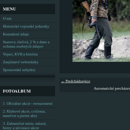
MENU
O nás
Historické vojenské jednotky
Kontaktné údaje
Stanovy, tlačivá, 2 % z dane a
ochrana osobných údajov
Vojaci, KVH a história
Zaujímavé webstránky
Sponzorské subjekty
← Predchádzajúce
Automatické precháze
FOTOALBUM
1. Oficiálne akcie - reenactment
2. Klubové akcie, cvičenia,
manévre a pietne akty
3. Zahraničné misie, múzeá,
burzy a súvisiace akcie