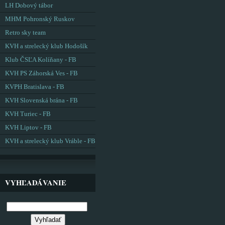
LH Dobový tábor
MHM Pohronský Ruskov
Retro sky team
KVH a strelecký klub Hodošík
Klub ČSĽA Kolíňany - FB
KVH PS Záhorská Ves - FB
KVPH Bratislava - FB
KVH Slovenská brána - FB
KVH Turiec - FB
KVH Liptov - FB
KVH a strelecký klub Vráble - FB
VYHĽADÁVANIE