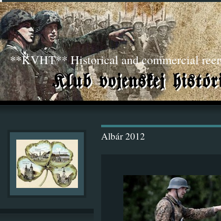
**KVHT** Historical and commercial ree
Albár 2012