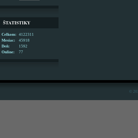
ŠTATISTIKY
Celkom:
4122311
Mesiac:
45918
Deň:
1592
Online:
77
© 20