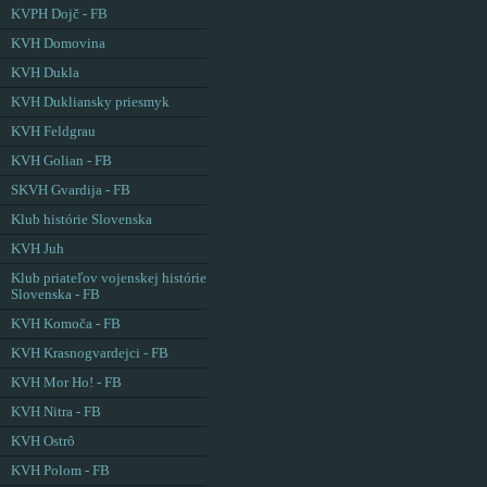
KVPH Dojč - FB
KVH Domovina
KVH Dukla
KVH Dukliansky priesmyk
KVH Feldgrau
KVH Golian - FB
SKVH Gvardija - FB
Klub histórie Slovenska
KVH Juh
Klub priateľov vojenskej histórie
Slovenska - FB
KVH Komoča - FB
KVH Krasnogvardejci - FB
KVH Mor Ho! - FB
KVH Nitra - FB
KVH Ostrô
KVH Polom - FB