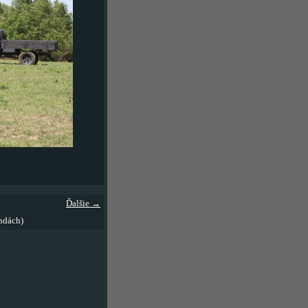
Ďalšie →
ndách)