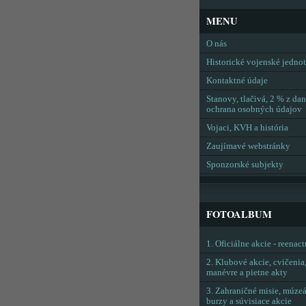
MENU
O nás
Historické vojenské jedno
Kontaktné údaje
Stanovy, tlačivá, 2 % z dan
ochrana osobných údajov
Vojaci, KVH a história
Zaujímavé webstránky
Sponzorské subjekty
FOTOALBUM
1. Oficiálne akcie - reenac
2. Klubové akcie, cvičenia
manévre a pietne akty
3. Zahraničné misie, múzeá
burzy a súvisiace akcie