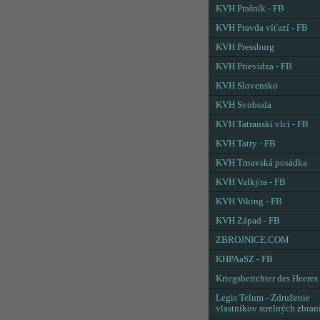
KVH Prašník - FB
KVH Pravda víťazí - FB
KVH Pressburg
KVH Prievidza - FB
KVH Slovensko
KVH Svoboda
KVH Tatranskí vlci - FB
KVH Tatry - FB
KVH Trnavská posádka
KVH Valkýra - FB
KVH Viking - FB
KVH Západ - FB
ZBROJNICE.COM
KHPAaSZ - FB
Kriegsberichter des Heeres
Legis Telum - Združenie
vlastníkov strelných zbran