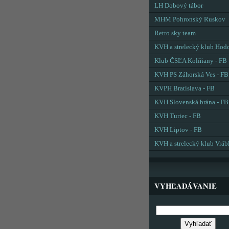
LH Dobový tábor
MHM Pohronský Ruskov
Retro sky team
KVH a strelecký klub Hod
Klub ČSĽA Kolíňany - FB
KVH PS Záhorská Ves - FB
KVPH Bratislava - FB
KVH Slovenská brána - FB
KVH Turiec - FB
KVH Liptov - FB
KVH a strelecký klub Vráb
VYHĽADÁVANIE