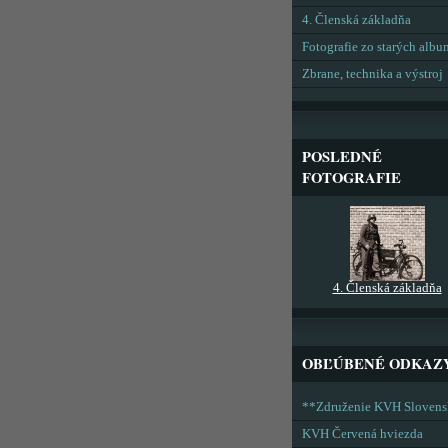
4. Členská základňa
Fotografie zo starých alb
Zbrane, technika a výstroj
POSLEDNÉ
FOTOGRAFIE
4. Členská základňa
OBĽÚBENÉ ODKAZ
**Združenie KVH Sloven
KVH Červená hviezda