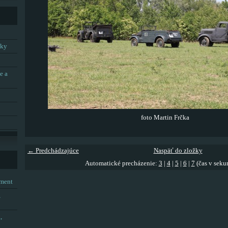
tky
e a
foto Martin Frčka
← Predchádzajúce
Naspäť do zložky
Automatické precházenie:
3
|
4
|
5
|
6
|
7
(čas v seku
tment
,
,