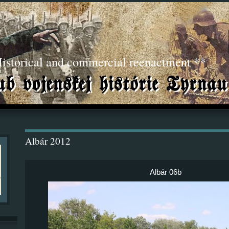
torical and commercial reenactment **
Albár 2012
Albár 06b