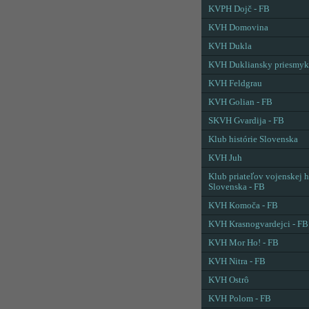
KVPH Dojč - FB
KVH Domovina
KVH Dukla
KVH Dukliansky priesmyk
KVH Feldgrau
KVH Golian - FB
SKVH Gvardija - FB
Klub histórie Slovenska
KVH Juh
Klub priateľov vojenskej h
Slovenska - FB
KVH Komoča - FB
KVH Krasnogvardejci - FB
KVH Mor Ho! - FB
KVH Nitra - FB
KVH Ostrô
KVH Polom - FB