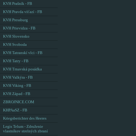
KVH Prašník - FB
KVH Pravda víťazí - FB
KVH Pressburg
KVH Prievidza - FB
KVH Slovensko
KVH Svoboda
KVH Tatranskí vlci - FB
KVH Tatry - FB
KVH Trnavská posádka
KVH Valkýra - FB
KVH Viking - FB
KVH Západ - FB
ZBROJNICE.COM
KHPAaSZ - FB
Kriegsberichter des Heeres
Legis Telum - Združenie
vlastníkov strelných zbraní