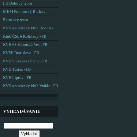
LH Dobový tábor
MHM Pohronský Ruskov
Retro sky team
KVH a strelecký klub Hodošík
Klub ČSĽA Kolíňany - FB
KVH PS Záhorská Ves - FB
KVPH Bratislava - FB
KVH Slovenská brána - FB
KVH Turiec - FB
KVH Liptov - FB
KVH a strelecký klub Vráble - FB
VYHĽADÁVANIE