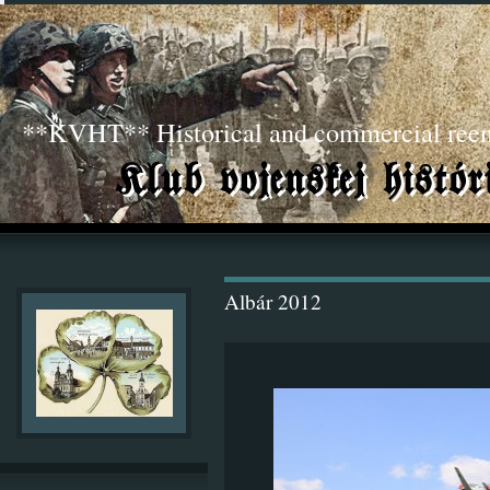
**KVHT** Historical and commercial ree
Albár 2012