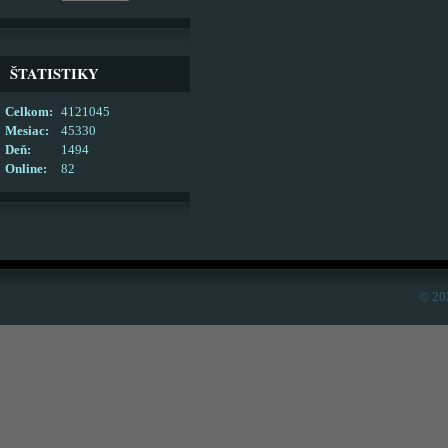
ŠTATISTIKY
Celkom:
4121045
Mesiac:
45330
Deň:
1494
Online:
82
© 20