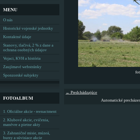
MENU
O nás
Historické vojenské jednotky
Kontaktné údaje
Stanovy, tlačivá, 2 % z dane a
ochrana osobných údajov
Vojaci, KVH a história
Zaujímavé webstránky
fo
Sponzorské subjekty
← Predchádzajúce
FOTOALBUM
Automatické precháze
1. Oficiálne akcie - reenactment
2. Klubové akcie, cvičenia,
manévre a pietne akty
3. Zahraničné misie, múzeá,
burzy a súvisiace akcie