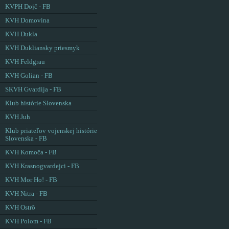
KVPH Dojč - FB
KVH Domovina
KVH Dukla
KVH Dukliansky priesmyk
KVH Feldgrau
KVH Golian - FB
SKVH Gvardija - FB
Klub histórie Slovenska
KVH Juh
Klub priateľov vojenskej histórie
Slovenska - FB
KVH Komoča - FB
KVH Krasnogvardejci - FB
KVH Mor Ho! - FB
KVH Nitra - FB
KVH Ostrô
KVH Polom - FB