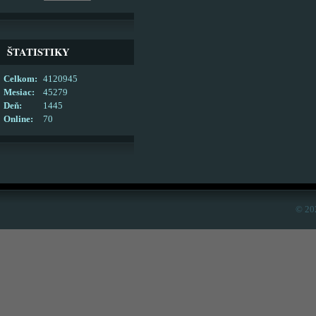
ŠTATISTIKY
Celkom:
4120945
Mesiac:
45279
Deň:
1445
Online:
70
© 20