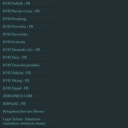
KVH Prašník - FB
KVH Pravda víťazí - FB
KVH Pressburg
KVH Prievidza - FB
KVH Slovensko
KVH Svoboda
KVH Tatranskí vlci - FB
KVH Tatry - FB
KVH Trnavská posádka
KVH Valkýra - FB
KVH Viking - FB
KVH Západ - FB
ZBROJNICE.COM
KHPAaSZ - FB
Kriegsberichter des Heeres
Legis Telum - Združenie
vlastníkov strelných zbraní