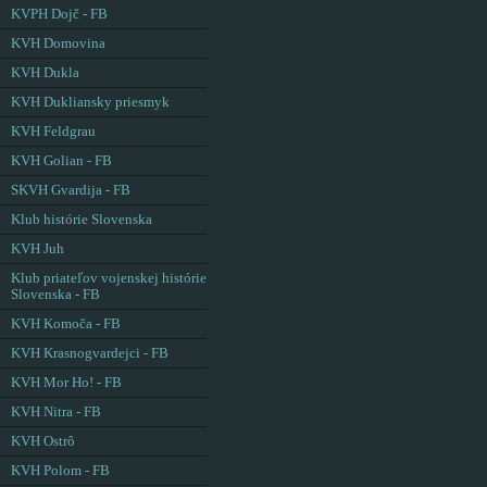
KVPH Dojč - FB
KVH Domovina
KVH Dukla
KVH Dukliansky priesmyk
KVH Feldgrau
KVH Golian - FB
SKVH Gvardija - FB
Klub histórie Slovenska
KVH Juh
Klub priateľov vojenskej histórie
Slovenska - FB
KVH Komoča - FB
KVH Krasnogvardejci - FB
KVH Mor Ho! - FB
KVH Nitra - FB
KVH Ostrô
KVH Polom - FB