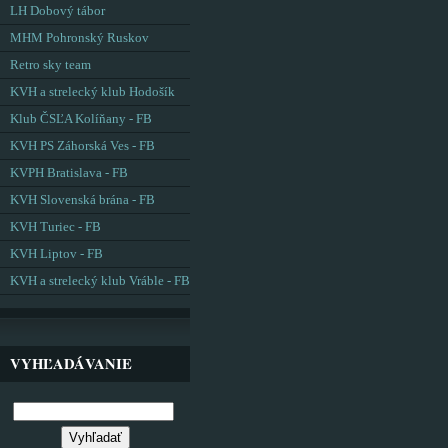
LH Dobový tábor
MHM Pohronský Ruskov
Retro sky team
KVH a strelecký klub Hodošík
Klub ČSĽA Kolíňany - FB
KVH PS Záhorská Ves - FB
KVPH Bratislava - FB
KVH Slovenská brána - FB
KVH Turiec - FB
KVH Liptov - FB
KVH a strelecký klub Vráble - FB
VYHĽADÁVANIE