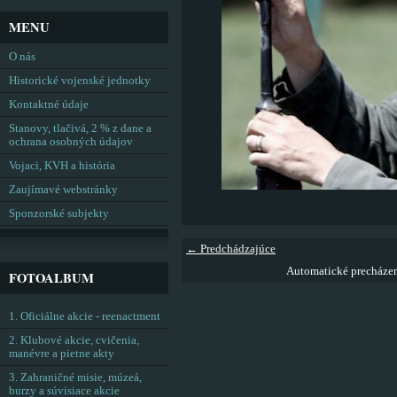
MENU
O nás
Historické vojenské jednotky
Kontaktné údaje
Stanovy, tlačivá, 2 % z dane a
ochrana osobných údajov
Vojaci, KVH a história
Zaujímavé webstránky
Sponzorské subjekty
← Predchádzajúce
Automatické precháze
FOTOALBUM
1. Oficiálne akcie - reenactment
2. Klubové akcie, cvičenia,
manévre a pietne akty
3. Zahraničné misie, múzeá,
burzy a súvisiace akcie