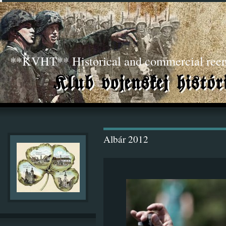
**KVHT** Historical and commercial ree
Albár 2012