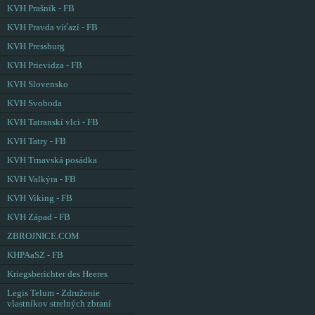
KVH Prašník - FB
KVH Pravda víťazí - FB
KVH Pressburg
KVH Prievidza - FB
KVH Slovensko
KVH Svoboda
KVH Tatranskí vlci - FB
KVH Tatry - FB
KVH Trnavská posádka
KVH Valkýra - FB
KVH Viking - FB
KVH Západ - FB
ZBROJNICE.COM
KHPAaSZ - FB
Kriegsberichter des Heeres
Legis Telum - Združenie
vlastníkov strelných zbraní