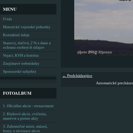
MENU
O nás
Historické vojenské jednotky
Kontaktné údaje
Stanovy, tlačivá, 2 % z dane a
ochrana osobných údajov
Vojaci, KVH a história
Zaujímavé webstránky
Sponzorské subjekty
← Predchádzajúce
Automatické precháze
FOTOALBUM
1. Oficiálne akcie - reenactment
2. Klubové akcie, cvičenia,
manévre a pietne akty
3. Zahraničné misie, múzeá,
burzy a súvisiace akcie