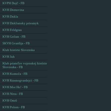
KVPH Dojč - FB
KVH Domovina
KVH Dukla
KVH Dukliansky priesmyk
KVH Feldgrau
KVH Golian - FB
SKVH Gvardija - FB
Klub histórie Slovenska
KVH Juh
Klub priateľov vojenskej histórie
Slovenska - FB
KVH Komoča - FB
KVH Krasnogvardejci - FB
KVH Mor Ho! - FB
KVH Nitra - FB
KVH Ostrô
KVH Polom - FB