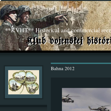
**KVHT** Historical and commercial ree
Bahna 2012