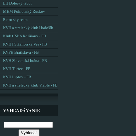
LH Dobový tábor
MHM Pohronský Ruskov
Retro sky team
KVH a strelecký klub Hodošík
Klub ČSĽA Kolíňany - FB
KVH PS Záhorská Ves - FB
KVPH Bratislava - FB
KVH Slovenská brána - FB
KVH Turiec - FB
KVH Liptov - FB
KVH a strelecký klub Vráble - FB
VYHĽADÁVANIE