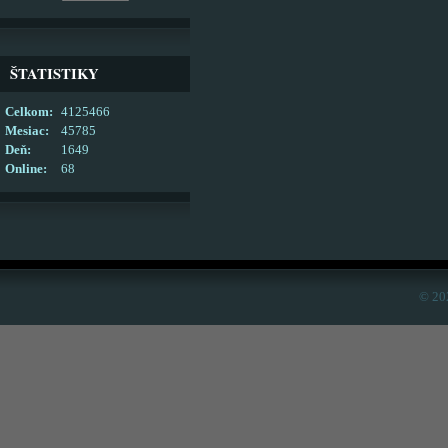
ŠTATISTIKY
Celkom:
4125466
Mesiac:
45785
Deň:
1649
Online:
68
© 20