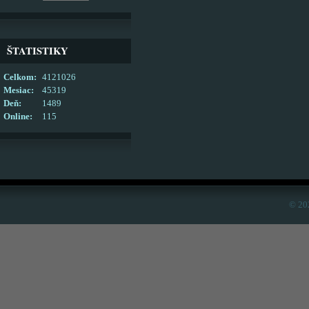
ŠTATISTIKY
Celkom:
4121026
Mesiac:
45319
Deň:
1489
Online:
115
© 20