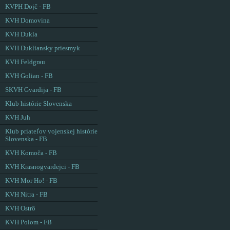
KVPH Dojč - FB
KVH Domovina
KVH Dukla
KVH Dukliansky priesmyk
KVH Feldgrau
KVH Golian - FB
SKVH Gvardija - FB
Klub histórie Slovenska
KVH Juh
Klub priateľov vojenskej histórie
Slovenska - FB
KVH Komoča - FB
KVH Krasnogvardejci - FB
KVH Mor Ho! - FB
KVH Nitra - FB
KVH Ostrô
KVH Polom - FB