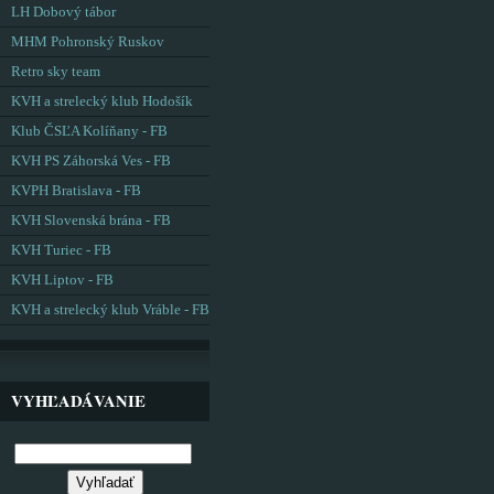
LH Dobový tábor
MHM Pohronský Ruskov
Retro sky team
KVH a strelecký klub Hodošík
Klub ČSĽA Kolíňany - FB
KVH PS Záhorská Ves - FB
KVPH Bratislava - FB
KVH Slovenská brána - FB
KVH Turiec - FB
KVH Liptov - FB
KVH a strelecký klub Vráble - FB
VYHĽADÁVANIE