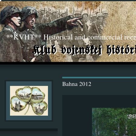
**KVHT** Historical and commercial ree
Bahna 2012