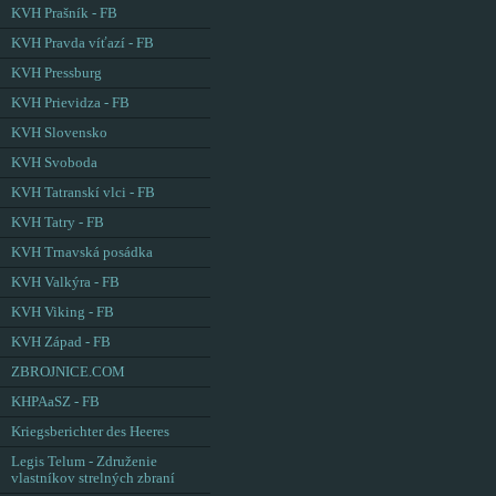
KVH Prašník - FB
KVH Pravda víťazí - FB
KVH Pressburg
KVH Prievidza - FB
KVH Slovensko
KVH Svoboda
KVH Tatranskí vlci - FB
KVH Tatry - FB
KVH Trnavská posádka
KVH Valkýra - FB
KVH Viking - FB
KVH Západ - FB
ZBROJNICE.COM
KHPAaSZ - FB
Kriegsberichter des Heeres
Legis Telum - Združenie
vlastníkov strelných zbraní