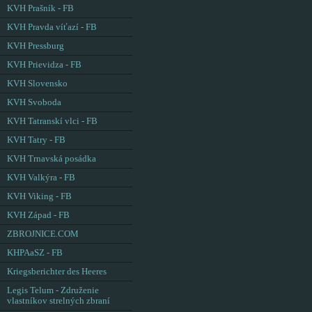
KVH Prašník - FB
KVH Pravda víťazí - FB
KVH Pressburg
KVH Prievidza - FB
KVH Slovensko
KVH Svoboda
KVH Tatranskí vlci - FB
KVH Tatry - FB
KVH Trnavská posádka
KVH Valkýra - FB
KVH Viking - FB
KVH Západ - FB
ZBROJNICE.COM
KHPAaSZ - FB
Kriegsberichter des Heeres
Legis Telum - Združenie
vlastníkov strelných zbraní