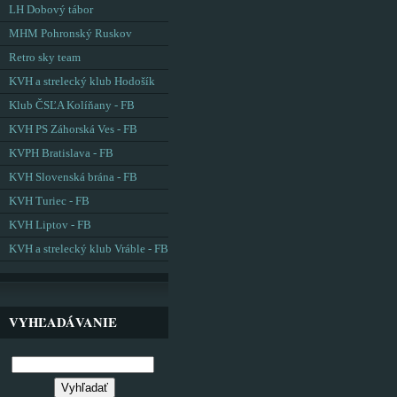
LH Dobový tábor
MHM Pohronský Ruskov
Retro sky team
KVH a strelecký klub Hodošík
Klub ČSĽA Kolíňany - FB
KVH PS Záhorská Ves - FB
KVPH Bratislava - FB
KVH Slovenská brána - FB
KVH Turiec - FB
KVH Liptov - FB
KVH a strelecký klub Vráble - FB
VYHĽADÁVANIE