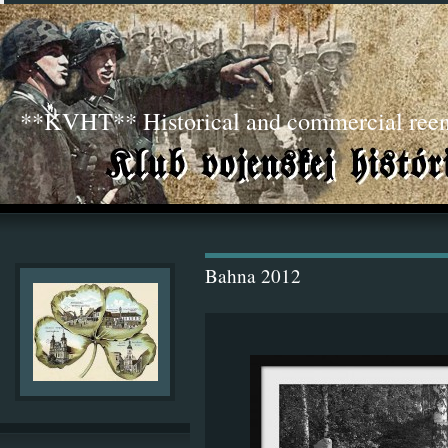
**KVHT** Historical and commercial ree
Bahna 2012