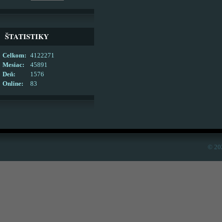
ŠTATISTIKY
Celkom:
4122271
Mesiac:
45891
Deň:
1576
Online:
83
© 20