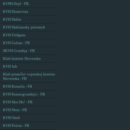
KVPH Dojč - FB
KVH Domovina
KVH Dukla
KVH Dukliansky priesmyk
KVH Feldgrau
KVH Golian - FB
SKVH Gvardija - FB
Klub histórie Slovenska
KVH Juh
Klub priateľov vojenskej histórie
Slovenska - FB
KVH Komoča - FB
KVH Krasnogvardejci - FB
KVH Mor Ho! - FB
KVH Nitra - FB
KVH Ostrô
KVH Polom - FB