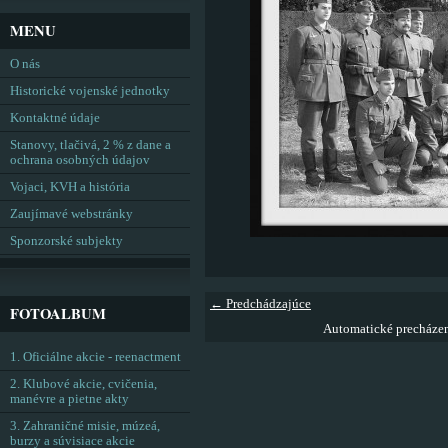
MENU
O nás
Historické vojenské jednotky
Kontaktné údaje
Stanovy, tlačivá, 2 % z dane a
ochrana osobných údajov
Vojaci, KVH a história
Zaujímavé webstránky
Sponzorské subjekty
← Predchádzajúce
FOTOALBUM
Automatické precháze
1. Oficiálne akcie - reenactment
2. Klubové akcie, cvičenia,
manévre a pietne akty
3. Zahraničné misie, múzeá,
burzy a súvisiace akcie