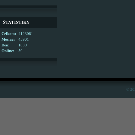
ŠTATISTIKY
Celkom:
4123081
Mesiac:
45901
Deň:
1830
Online:
59
© 20