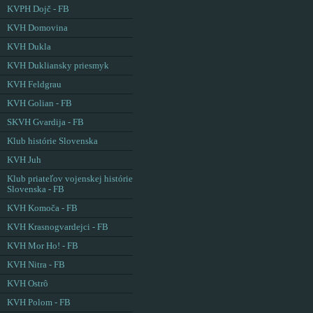
KVPH Dojč - FB
KVH Domovina
KVH Dukla
KVH Dukliansky priesmyk
KVH Feldgrau
KVH Golian - FB
SKVH Gvardija - FB
Klub histórie Slovenska
KVH Juh
Klub priateľov vojenskej histórie
Slovenska - FB
KVH Komoča - FB
KVH Krasnogvardejci - FB
KVH Mor Ho! - FB
KVH Nitra - FB
KVH Ostrô
KVH Polom - FB