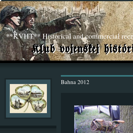
**KVHT** Historical and commercial ree
Bahna 2012