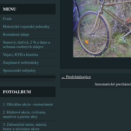
MENU
O nás
Historické vojenské jednotky
Kontaktné údaje
Stanovy, tlačivá, 2 % z dane a
ochrana osobných údajov
Vojaci, KVH a história
Zaujímavé webstránky
Sponzorské subjekty
← Predchádzajúce
Automatické precháze
FOTOALBUM
1. Oficiálne akcie - reenactment
2. Klubové akcie, cvičenia,
manévre a pietne akty
3. Zahraničné misie, múzeá,
burzy a súvisiace akcie