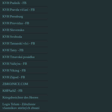
KVH Prašník - FB
KVH Pravda víťazí - FB
KVH Pressburg
KVH Prievidza - FB
KVH Slovensko
KVH Svoboda
KVH Tatranskí vlci - FB
KVH Tatry - FB
KVH Trnavská posádka
KVH Valkýra - FB
KVH Viking - FB
KVH Západ - FB
ZBROJNICE.COM
KHPAaSZ - FB
Kriegsberichter des Heeres
Legis Telum - Združenie
vlastníkov strelných zbraní