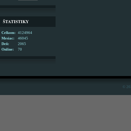
ŠTATISTIKY
Celkom:
4124964
Mesiac:
46045
Deň:
2065
Online:
70
© 20