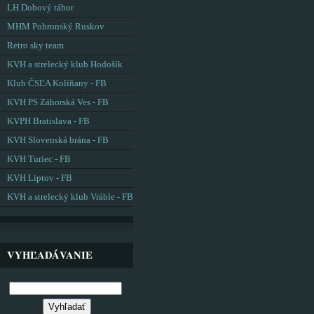
LH Dobový tábor
MHM Pohronský Ruskov
Retro sky team
KVH a strelecký klub Hodošík
Klub ČSĽA Kolíňany - FB
KVH PS Záhorská Ves - FB
KVPH Bratislava - FB
KVH Slovenská brána - FB
KVH Turiec - FB
KVH Liptov - FB
KVH a strelecký klub Vráble - FB
VYHĽADÁVANIE