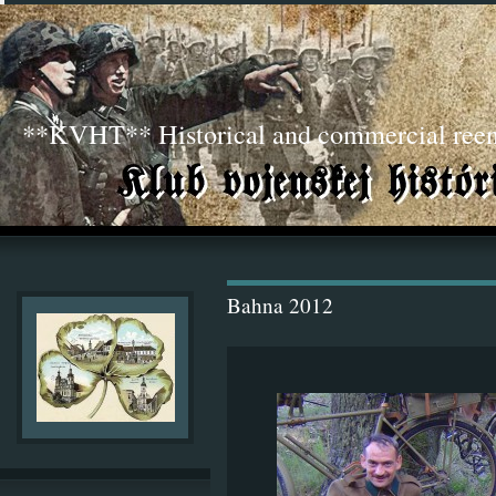
**KVHT** Historical and commercial ree
Bahna 2012