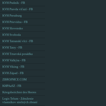
KVH Prašník - FB
KVH Pravda víťazí - FB
KVH Pressburg
KVH Prievidza - FB
KVH Slovensko
KVH Svoboda
KVH Tatranskí vlci - FB
KVH Tatry - FB
KVH Trnavská posádka
KVH Valkýra - FB
KVH Viking - FB
KVH Západ - FB
ZBROJNICE.COM
KHPAaSZ - FB
Kriegsberichter des Heeres
Legis Telum - Združenie
vlastníkov strelných zbraní