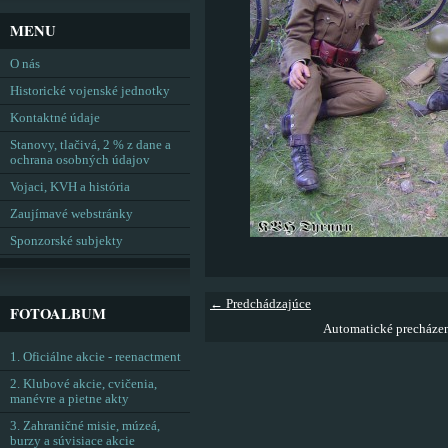
MENU
O nás
Historické vojenské jednotky
Kontaktné údaje
Stanovy, tlačivá, 2 % z dane a
ochrana osobných údajov
Vojaci, KVH a história
Zaujímavé webstránky
Sponzorské subjekty
← Predchádzajúce
FOTOALBUM
Automatické precháze
1. Oficiálne akcie - reenactment
2. Klubové akcie, cvičenia,
manévre a pietne akty
3. Zahraničné misie, múzeá,
burzy a súvisiace akcie