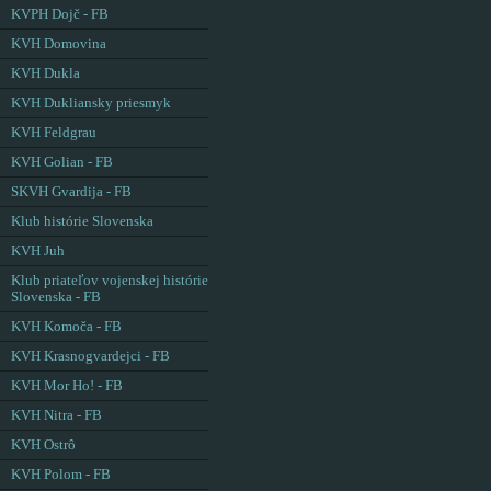
KVPH Dojč - FB
KVH Domovina
KVH Dukla
KVH Dukliansky priesmyk
KVH Feldgrau
KVH Golian - FB
SKVH Gvardija - FB
Klub histórie Slovenska
KVH Juh
Klub priateľov vojenskej histórie
Slovenska - FB
KVH Komoča - FB
KVH Krasnogvardejci - FB
KVH Mor Ho! - FB
KVH Nitra - FB
KVH Ostrô
KVH Polom - FB