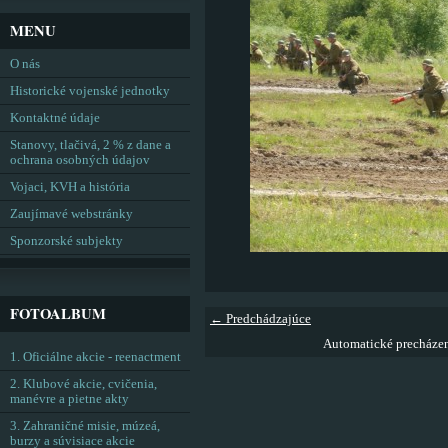
MENU
O nás
Historické vojenské jednotky
Kontaktné údaje
Stanovy, tlačivá, 2 % z dane a
ochrana osobných údajov
Vojaci, KVH a história
Zaujímavé webstránky
Sponzorské subjekty
FOTOALBUM
← Predchádzajúce
Automatické precháze
1. Oficiálne akcie - reenactment
2. Klubové akcie, cvičenia,
manévre a pietne akty
3. Zahraničné misie, múzeá,
burzy a súvisiace akcie