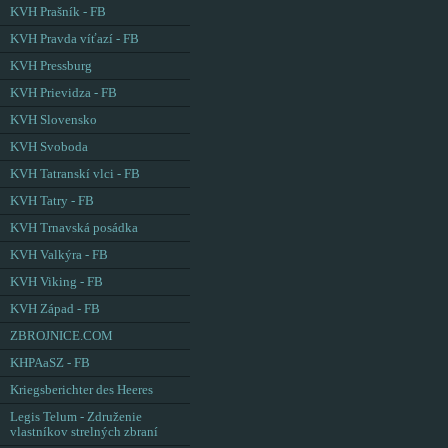
KVH Prašník - FB
KVH Pravda víťazí - FB
KVH Pressburg
KVH Prievidza - FB
KVH Slovensko
KVH Svoboda
KVH Tatranskí vlci - FB
KVH Tatry - FB
KVH Trnavská posádka
KVH Valkýra - FB
KVH Viking - FB
KVH Západ - FB
ZBROJNICE.COM
KHPAaSZ - FB
Kriegsberichter des Heeres
Legis Telum - Združenie
vlastníkov strelných zbraní