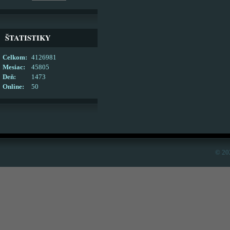
ŠTATISTIKY
Celkom:
4126981
Mesiac:
45805
Deň:
1473
Online:
50
© 20