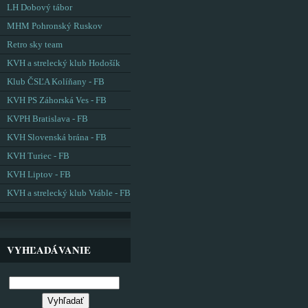
LH Dobový tábor
MHM Pohronský Ruskov
Retro sky team
KVH a strelecký klub Hodošík
Klub ČSĽA Kolíňany - FB
KVH PS Záhorská Ves - FB
KVPH Bratislava - FB
KVH Slovenská brána - FB
KVH Turiec - FB
KVH Liptov - FB
KVH a strelecký klub Vráble - FB
VYHĽADÁVANIE