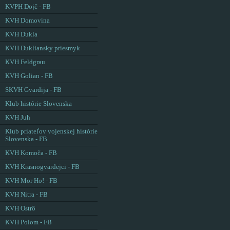
KVPH Dojč - FB
KVH Domovina
KVH Dukla
KVH Dukliansky priesmyk
KVH Feldgrau
KVH Golian - FB
SKVH Gvardija - FB
Klub histórie Slovenska
KVH Juh
Klub priateľov vojenskej histórie
Slovenska - FB
KVH Komoča - FB
KVH Krasnogvardejci - FB
KVH Mor Ho! - FB
KVH Nitra - FB
KVH Ostrô
KVH Polom - FB