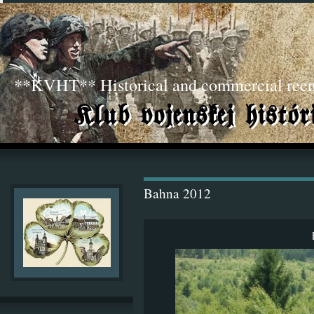
**KVHT** Historical and commercial ree
Bahna 2012