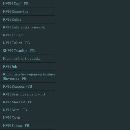
KVPH Dojč - FB
KVH Domovina
KVH Dukla
KVH Dukliansky priesmyk
KVH Feldgrau
KVH Golian - FB
SKVH Gvardija - FB
Klub histórie Slovenska
KVH Juh
Klub priateľov vojenskej histórie
Slovenska - FB
KVH Komoča - FB
KVH Krasnogvardejci - FB
KVH Mor Ho! - FB
KVH Nitra - FB
KVH Ostrô
KVH Polom - FB