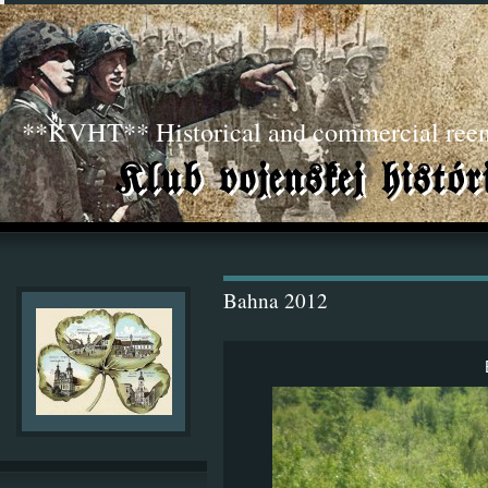
**KVHT** Historical and commercial ree
Bahna 2012