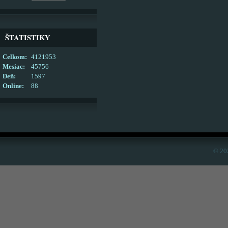
ŠTATISTIKY
Celkom:
4121953
Mesiac:
45756
Deň:
1597
Online:
88
© 20