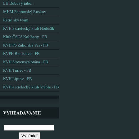
LH Dobový tábor
MHM Pohronský Ruskov
Retro sky team
KVH a strelecký klub Hodošík
Klub ČSĽA Kolíňany - FB
KVH PS Záhorská Ves - FB
KVPH Bratislava - FB
KVH Slovenská brána - FB
KVH Turiec - FB
KVH Liptov - FB
KVH a strelecký klub Vráble - FB
VYHĽADÁVANIE