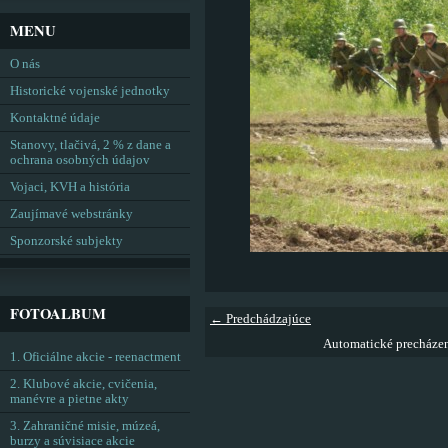
MENU
O nás
Historické vojenské jednotky
Kontaktné údaje
Stanovy, tlačivá, 2 % z dane a
ochrana osobných údajov
Vojaci, KVH a história
Zaujímavé webstránky
Sponzorské subjekty
FOTOALBUM
← Predchádzajúce
Automatické precháze
1. Oficiálne akcie - reenactment
2. Klubové akcie, cvičenia,
manévre a pietne akty
3. Zahraničné misie, múzeá,
burzy a súvisiace akcie