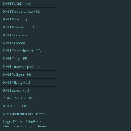
KVH Prašník - FB
KVH Pravda víťazí - FB
KVH Pressburg
KVH Prievidza - FB
KVH Slovensko
KVH Svoboda
KVH Tatranskí vlci - FB
KVH Tatry - FB
KVH Trnavská posádka
KVH Valkýra - FB
KVH Viking - FB
KVH Západ - FB
ZBROJNICE.COM
KHPAaSZ - FB
Kriegsberichter des Heeres
Legis Telum - Združenie
vlastníkov strelných zbraní