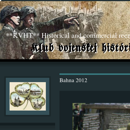
**KVHT** Historical and commercial ree
Bahna 2012