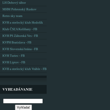
LH Dobový tábor
MHM Pohronský Ruskov
Retro sky team
KVH a strelecký klub Hodošík
Klub ČSĽA Kolíňany - FB
KVH PS Záhorská Ves - FB
KVPH Bratislava - FB
KVH Slovenská brána - FB
KVH Turiec - FB
KVH Liptov - FB
KVH a strelecký klub Vráble - FB
VYHĽADÁVANIE