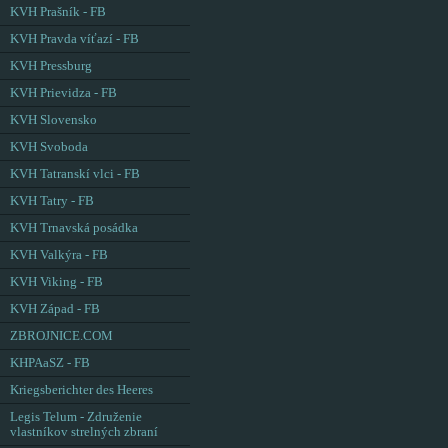
KVH Prašník - FB
KVH Pravda víťazí - FB
KVH Pressburg
KVH Prievidza - FB
KVH Slovensko
KVH Svoboda
KVH Tatranskí vlci - FB
KVH Tatry - FB
KVH Trnavská posádka
KVH Valkýra - FB
KVH Viking - FB
KVH Západ - FB
ZBROJNICE.COM
KHPAaSZ - FB
Kriegsberichter des Heeres
Legis Telum - Združenie
vlastníkov strelných zbraní