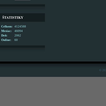
ŠTATISTIKY
Celkom:
4124588
Mesiac:
46094
Deň:
2062
Online:
60
© 20