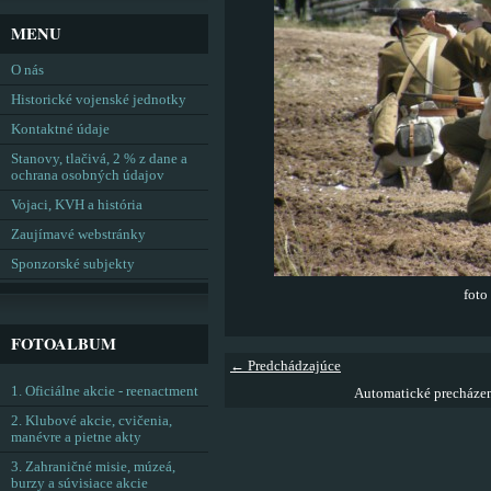
MENU
O nás
Historické vojenské jednotky
Kontaktné údaje
Stanovy, tlačivá, 2 % z dane a
ochrana osobných údajov
Vojaci, KVH a história
Zaujímavé webstránky
Sponzorské subjekty
foto
FOTOALBUM
← Predchádzajúce
1. Oficiálne akcie - reenactment
Automatické precháze
2. Klubové akcie, cvičenia,
manévre a pietne akty
3. Zahraničné misie, múzeá,
burzy a súvisiace akcie