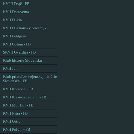
KVPH Dojč - FB
KVH Domovina
KVH Dukla
KVH Dukliansky priesmyk
KVH Feldgrau
KVH Golian - FB
SKVH Gvardija - FB
Klub histórie Slovenska
KVH Juh
Klub priateľov vojenskej histórie
Slovenska - FB
KVH Komoča - FB
KVH Krasnogvardejci - FB
KVH Mor Ho! - FB
KVH Nitra - FB
KVH Ostrô
KVH Polom - FB