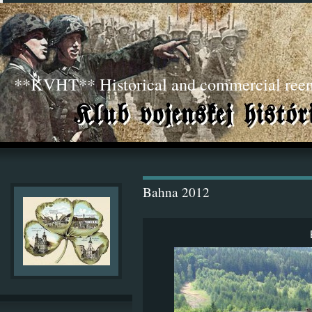
**KVHT** Historical and commercial ree
Bahna 2012