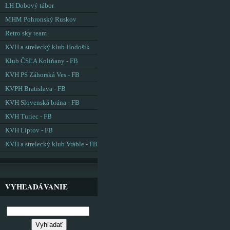
LH Dobový tábor
MHM Pohronský Ruskov
Retro sky team
KVH a strelecký klub Hodošík
Klub ČSĽA Kolíňany - FB
KVH PS Záhorská Ves - FB
KVPH Bratislava - FB
KVH Slovenská brána - FB
KVH Turiec - FB
KVH Liptov - FB
KVH a strelecký klub Vráble - FB
VYHĽADÁVANIE