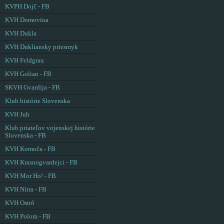
KVPH Dojč - FB
KVH Domovina
KVH Dukla
KVH Dukliansky priesmyk
KVH Feldgrau
KVH Golian - FB
SKVH Gvardija - FB
Klub histórie Slovenska
KVH Juh
Klub priateľov vojenskej histórie
Slovenska - FB
KVH Komoča - FB
KVH Krasnogvardejci - FB
KVH Mor Ho! - FB
KVH Nitra - FB
KVH Ostrô
KVH Polom - FB