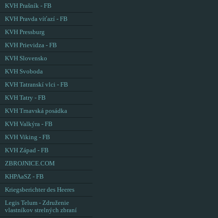
KVH Prašník - FB
KVH Pravda víťazí - FB
KVH Pressburg
KVH Prievidza - FB
KVH Slovensko
KVH Svoboda
KVH Tatranskí vlci - FB
KVH Tatry - FB
KVH Trnavská posádka
KVH Valkýra - FB
KVH Viking - FB
KVH Západ - FB
ZBROJNICE.COM
KHPAaSZ - FB
Kriegsberichter des Heeres
Legis Telum - Združenie
vlastníkov strelných zbraní