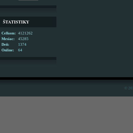
ŠTATISTIKY
Celkom:
4121262
Mesiac:
45285
Deň:
1374
Online:
64
© 20