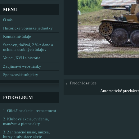
MENU
O nás
Historické vojenské jednotky
Kontaktné údaje
Stanovy, tlačivá, 2 % z dane a
ochrana osobných údajov
Vojaci, KVH a história
Zaujímavé webstránky
Sponzorské subjekty
← Predchádzajúce
Automatické precháze
FOTOALBUM
1. Oficiálne akcie - reenactment
2. Klubové akcie, cvičenia,
manévre a pietne akty
3. Zahraničné misie, múzeá,
burzy a súvisiace akcie