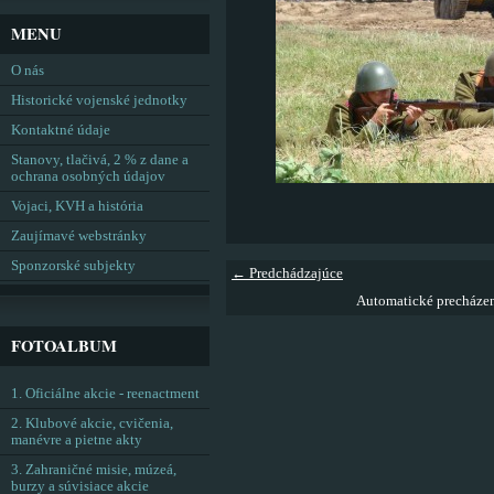
MENU
O nás
Historické vojenské jednotky
Kontaktné údaje
Stanovy, tlačivá, 2 % z dane a
ochrana osobných údajov
Vojaci, KVH a história
Zaujímavé webstránky
Sponzorské subjekty
← Predchádzajúce
Automatické precháze
FOTOALBUM
1. Oficiálne akcie - reenactment
2. Klubové akcie, cvičenia,
manévre a pietne akty
3. Zahraničné misie, múzeá,
burzy a súvisiace akcie