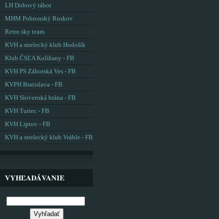
LH Dobový tábor
MHM Pohronský Ruskov
Retro sky team
KVH a strelecký klub Hodošík
Klub ČSĽA Kolíňany - FB
KVH PS Záhorská Ves - FB
KVPH Bratislava - FB
KVH Slovenská brána - FB
KVH Turiec - FB
KVH Liptov - FB
KVH a strelecký klub Vráble - FB
VYHĽADÁVANIE