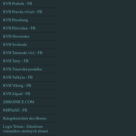
KVH Prašník - FB
KVH Pravda víťazí - FB
KVH Pressburg
KVH Prievidza - FB
KVH Slovensko
KVH Svoboda
KVH Tatranskí vlci - FB
KVH Tatry - FB
KVH Trnavská posádka
KVH Valkýra - FB
KVH Viking - FB
KVH Západ - FB
ZBROJNICE.COM
KHPAaSZ - FB
Kriegsberichter des Heeres
Legis Telum - Združenie
vlastníkov strelných zbraní