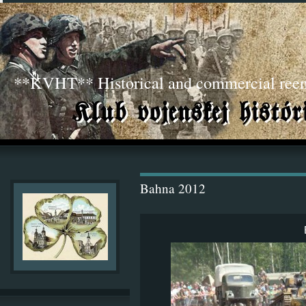
**KVHT** Historical and commercial ree
Bahna 2012