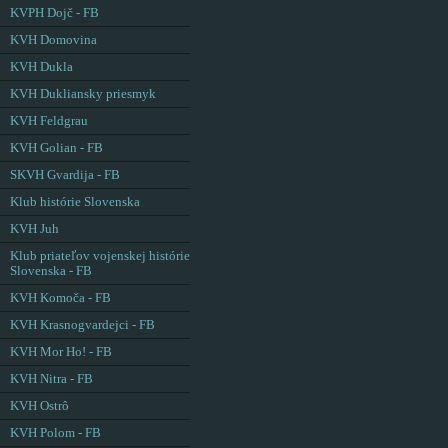
KVPH Dojč - FB
KVH Domovina
KVH Dukla
KVH Dukliansky priesmyk
KVH Feldgrau
KVH Golian - FB
SKVH Gvardija - FB
Klub histórie Slovenska
KVH Juh
Klub priateľov vojenskej histórie
Slovenska - FB
KVH Komoča - FB
KVH Krasnogvardejci - FB
KVH Mor Ho! - FB
KVH Nitra - FB
KVH Ostrô
KVH Polom - FB