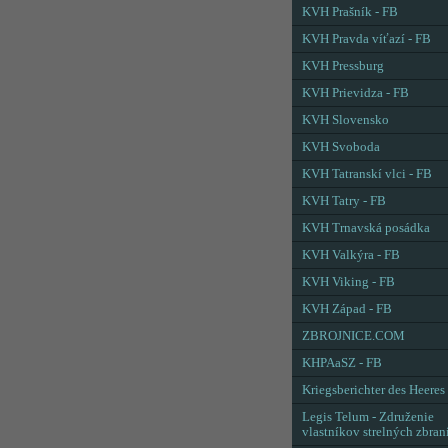
KVH Prašník - FB
KVH Pravda víťazí - FB
KVH Pressburg
KVH Prievidza - FB
KVH Slovensko
KVH Svoboda
KVH Tatranskí vlci - FB
KVH Tatry - FB
KVH Trnavská posádka
KVH Valkýra - FB
KVH Viking - FB
KVH Západ - FB
ZBROJNICE.COM
KHPAaSZ - FB
Kriegsberichter des Heeres
Legis Telum - Združenie
vlastníkov strelných zbran