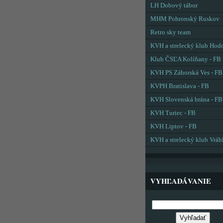
LH Dobový tábor
MHM Pohronský Ruskov
Retro sky team
KVH a strelecký klub Hod
Klub ČSĽA Kolíňany - FB
KVH PS Záhorská Ves - FB
KVPH Bratislava - FB
KVH Slovenská brána - FB
KVH Turiec - FB
KVH Liptov - FB
KVH a strelecký klub Vráb
VYHĽADÁVANIE