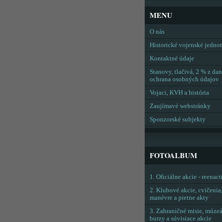
MENU
O nás
Historické vojenské jedno
Kontaktné údaje
Stanovy, tlačivá, 2 % z dan
ochrana osobných údajov
Vojaci, KVH a história
Zaujímavé webstránky
Sponzorské subjekty
FOTOALBUM
1. Oficiálne akcie - reenac
2. Klubové akcie, cvičenia
manévre a pietne akty
3. Zahraničné misie, múzeá
burzy a súvisiace akcie