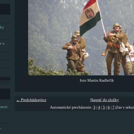
tky
e a
foto Martin Kadlečík
← Predchádzajúce
Naspäť do zložky
tment
Automatické precházenie:
3
|
4
|
5
|
6
|
7
(čas v seku
,
,