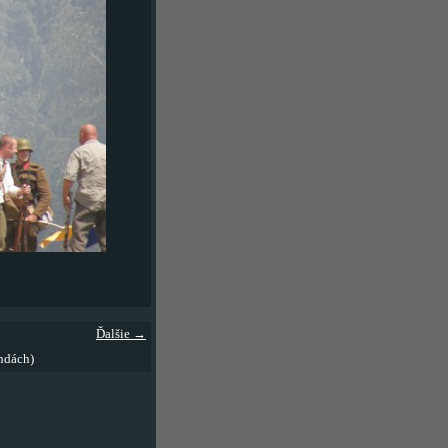
Ďalšie →
ndách)