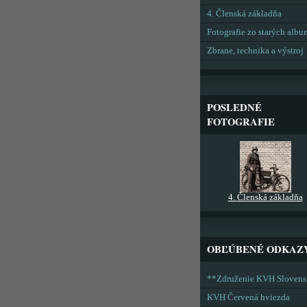
4. Členská základňa
Fotografie zo starých alb
Zbrane, technika a výstroj
POSLEDNÉ
FOTOGRAFIE
4. Členská základňa
OBĽÚBENÉ ODKAZ
**Združenie KVH Sloven
KVH Červená hviezda