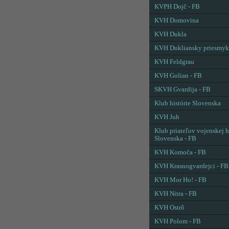
KVPH Dojč - FB
KVH Domovina
KVH Dukla
KVH Dukliansky priesmyk
KVH Feldgrau
KVH Golian - FB
SKVH Gvardija - FB
Klub histórie Slovenska
KVH Juh
Klub priateľov vojenskej h
Slovenska - FB
KVH Komoča - FB
KVH Krasnogvardejci - FB
KVH Mor Ho! - FB
KVH Nitra - FB
KVH Ostrô
KVH Polom - FB