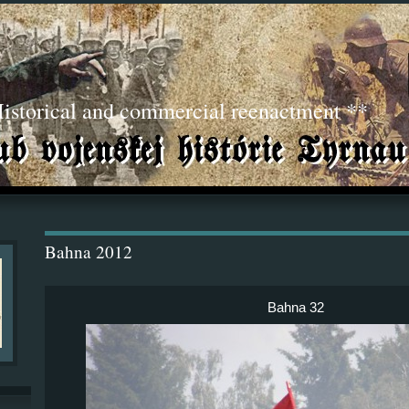
torical and commercial reenactment **
Bahna 2012
Bahna 32