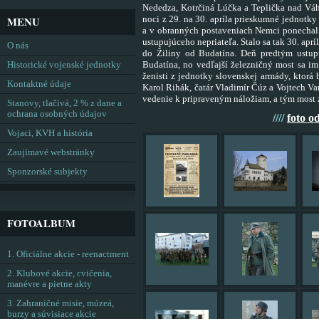
Nededza, Kotrčiná Lúčka a Teplička nad
Váh
noci z 29.
na 30. apríla prieskumné jednotky 
MENU
a v obranných postaveniach Nemci ponecha
ustupujúceho
nepriateľa. Stalo sa tak 30. ap
O nás
do Žiliny od Budatína. Deň predtým ustu
Budatína, no vedľajší
železničný most sa i
Historické vojenské jednotky
ženisti z jednotky slovenskej armády, ktorá
Kontaktné údaje
Karol Rihák, čatár Vladimír
Čúz a Vojtech Va
vedenie k pripraveným náložiam, a tým most z
Stanovy, tlačivá, 2 % z dane a
ochrana osobných údajov
////
foto o
Vojaci, KVH a história
Zaujímavé webstránky
Sponzorské subjekty
FOTOALBUM
1. Oficiálne akcie - reenactment
2. Klubové akcie, cvičenia,
manévre a pietne akty
3. Zahraničné misie, múzeá,
burzy a súvisiace akcie