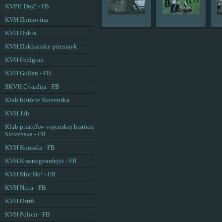
KVPH Dojč - FB
KVH Domovina
KVH Dukla
KVH Dukliansky priesmyk
KVH Feldgrau
KVH Golian - FB
SKVH Gvardija - FB
Klub histórie Slovenska
KVH Juh
Klub priateľov vojenskej histórie
Slovenska - FB
KVH Komoča - FB
KVH Krasnogvardejci - FB
KVH Mor Ho! - FB
KVH Nitra - FB
KVH Ostrô
KVH Polom - FB