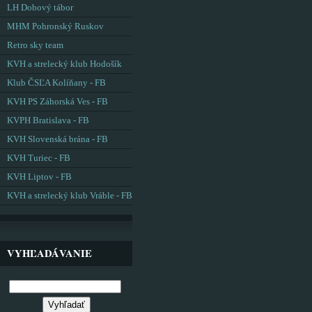
LH Dobový tábor
MHM Pohronský Ruskov
Retro sky team
KVH a strelecký klub Hodošík
Klub ČSĽA Kolíňany - FB
KVH PS Záhorská Ves - FB
KVPH Bratislava - FB
KVH Slovenská brána - FB
KVH Turiec - FB
KVH Liptov - FB
KVH a strelecký klub Vráble - FB
VYHĽADÁVANIE