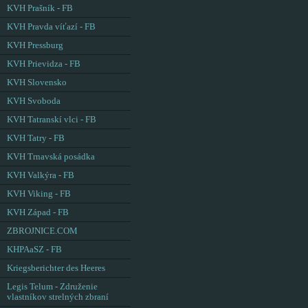
KVH Prašník - FB
KVH Pravda víťazí - FB
KVH Pressburg
KVH Prievidza - FB
KVH Slovensko
KVH Svoboda
KVH Tatranskí vlci - FB
KVH Tatry - FB
KVH Trnavská posádka
KVH Valkýra - FB
KVH Viking - FB
KVH Západ - FB
ZBROJNICE.COM
KHPAaSZ - FB
Kriegsberichter des Heeres
Legis Telum - Združenie
vlastníkov strelných zbraní