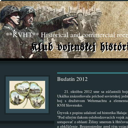
**KVHT** Historical and commercial ree
Budatín 2012
21. októbra 2012 sme sa zúčastnili boj
Ukážka
znázorňovala príchod sovietskej jed
boj s družstvom Wehrmachtu a elemen
KVH
Slovensko.
Úryvok z popisu udalostí od historika Halaja:
"Pod silným tlakom oslobodzovacích vojsk za
ustupovať z oblasti Žiliny smerom k
Hričovu
a
obkľúčenie. Bezprostredne pred tým voja