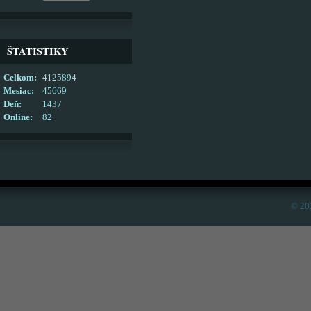
ŠTATISTIKY
Celkom:
4125894
Mesiac:
45669
Deň:
1437
Online:
82
© 20