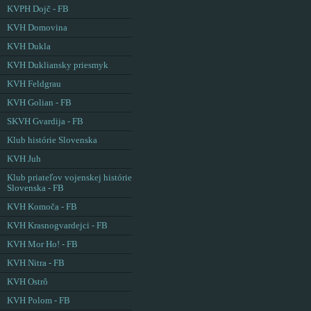
KVPH Dojč - FB
KVH Domovina
KVH Dukla
KVH Dukliansky priesmyk
KVH Feldgrau
KVH Golian - FB
SKVH Gvardija - FB
Klub histórie Slovenska
KVH Juh
Klub priateľov vojenskej histórie
Slovenska - FB
KVH Komoča - FB
KVH Krasnogvardejci - FB
KVH Mor Ho! - FB
KVH Nitra - FB
KVH Ostrô
KVH Polom - FB