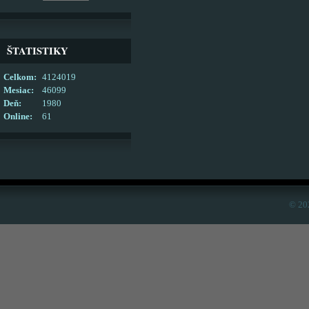
ŠTATISTIKY
Celkom:
4124019
Mesiac:
46099
Deň:
1980
Online:
61
© 20