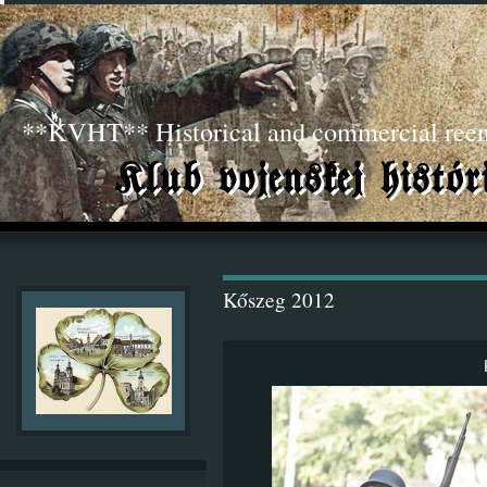
**KVHT** Historical and commercial ree
Kőszeg 2012