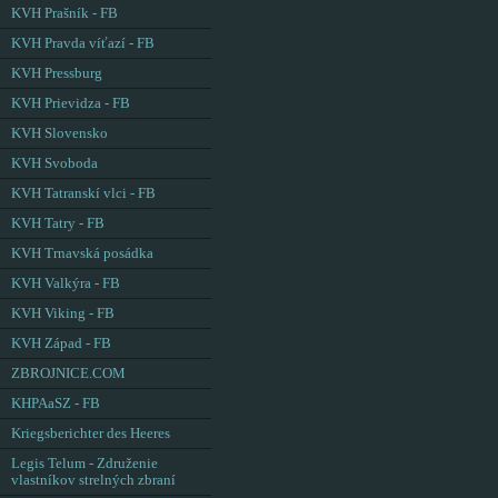
KVH Prašník - FB
KVH Pravda víťazí - FB
KVH Pressburg
KVH Prievidza - FB
KVH Slovensko
KVH Svoboda
KVH Tatranskí vlci - FB
KVH Tatry - FB
KVH Trnavská posádka
KVH Valkýra - FB
KVH Viking - FB
KVH Západ - FB
ZBROJNICE.COM
KHPAaSZ - FB
Kriegsberichter des Heeres
Legis Telum - Združenie
vlastníkov strelných zbraní