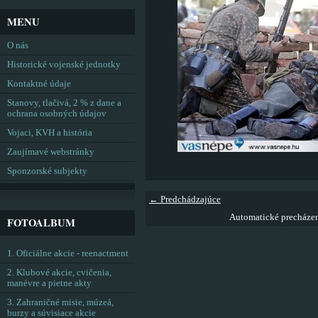
MENU
O nás
Historické vojenské jednotky
Kontaktné údaje
Stanovy, tlačivá, 2 % z dane a
ochrana osobných údajov
Vojaci, KVH a história
Zaujímavé webstránky
Sponzorské subjekty
← Predchádzajúce
Automatické precháze
FOTOALBUM
1. Oficiálne akcie - reenactment
2. Klubové akcie, cvičenia,
manévre a pietne akty
3. Zahraničné misie, múzeá,
burzy a súvisiace akcie