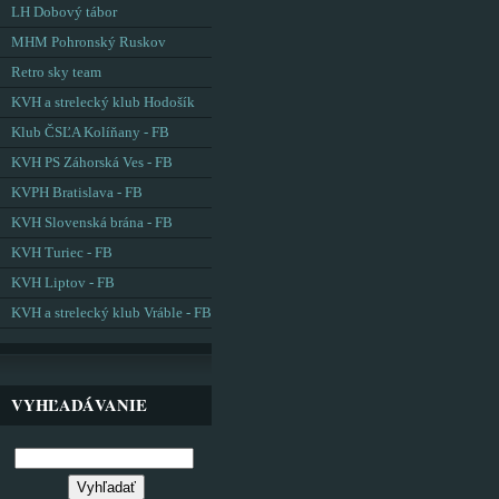
LH Dobový tábor
MHM Pohronský Ruskov
Retro sky team
KVH a strelecký klub Hodošík
Klub ČSĽA Kolíňany - FB
KVH PS Záhorská Ves - FB
KVPH Bratislava - FB
KVH Slovenská brána - FB
KVH Turiec - FB
KVH Liptov - FB
KVH a strelecký klub Vráble - FB
VYHĽADÁVANIE