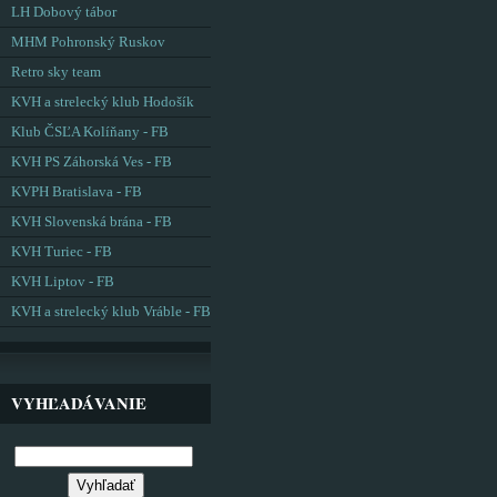
LH Dobový tábor
MHM Pohronský Ruskov
Retro sky team
KVH a strelecký klub Hodošík
Klub ČSĽA Kolíňany - FB
KVH PS Záhorská Ves - FB
KVPH Bratislava - FB
KVH Slovenská brána - FB
KVH Turiec - FB
KVH Liptov - FB
KVH a strelecký klub Vráble - FB
VYHĽADÁVANIE