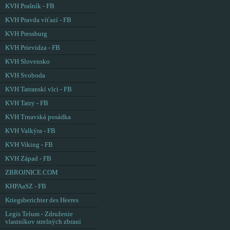
KVH Prašník - FB
KVH Pravda víťazí - FB
KVH Pressburg
KVH Prievidza - FB
KVH Slovensko
KVH Svoboda
KVH Tatranskí vlci - FB
KVH Tatry - FB
KVH Trnavská posádka
KVH Valkýra - FB
KVH Viking - FB
KVH Západ - FB
ZBROJNICE.COM
KHPAaSZ - FB
Kriegsberichter des Heeres
Legis Telum - Združenie
vlastníkov strelných zbraní