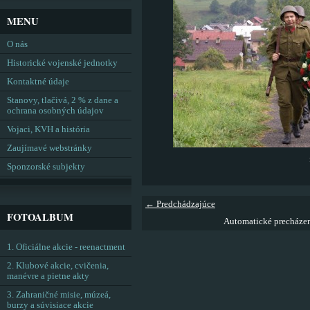
MENU
O nás
Historické vojenské jednotky
Kontaktné údaje
Stanovy, tlačivá, 2 % z dane a
ochrana osobných údajov
Vojaci, KVH a história
Zaujímavé webstránky
Sponzorské subjekty
← Predchádzajúce
FOTOALBUM
Automatické precháze
1. Oficiálne akcie - reenactment
2. Klubové akcie, cvičenia,
manévre a pietne akty
3. Zahraničné misie, múzeá,
burzy a súvisiace akcie