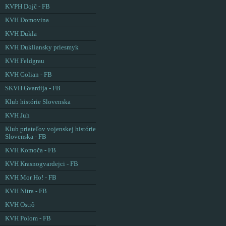
KVPH Dojč - FB
KVH Domovina
KVH Dukla
KVH Dukliansky priesmyk
KVH Feldgrau
KVH Golian - FB
SKVH Gvardija - FB
Klub histórie Slovenska
KVH Juh
Klub priateľov vojenskej histórie
Slovenska - FB
KVH Komoča - FB
KVH Krasnogvardejci - FB
KVH Mor Ho! - FB
KVH Nitra - FB
KVH Ostrô
KVH Polom - FB