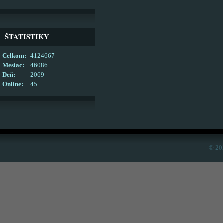
ŠTATISTIKY
Celkom:
4124667
Mesiac:
46086
Deň:
2069
Online:
45
© 20